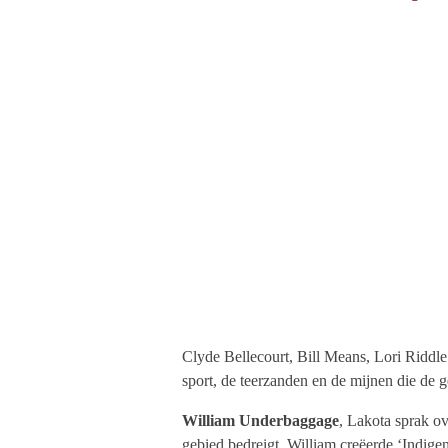
Clyde Bellecourt, Bill Means, Lori Ridd
sport, de teerzanden en de mijnen die de 
William Underbaggage
, Lakota sprak o
gebied bedreigt.
William creëerde ‘Indigen