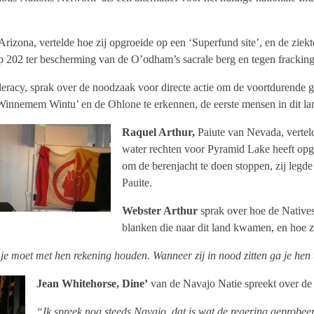
rizona, vertelde hoe zij opgroeide op een ‘Superfund site’, en de ziekte
p 202 ter bescherming van de O’odham’s sacrale berg en tegen fracking
eracy, sprak over de noodzaak voor directe actie om de voortdurende g
Winnemem Wintu’ en de Ohlone te erkennen, de eerste mensen in dit la
Raquel Arthur,
Paiute van Nevada, verteld
water rechten voor Pyramid Lake heeft opg
om de berenjacht te doen stoppen, zij legde 
Pauite.
Webster Arthur
sprak over hoe de Natives
blanken die naar dit land kwamen, en hoe 
 je moet met hen rekening houden. Wanneer zij in nood zitten ga je hen
Jean Whitehorse, Dine’
van de Navajo Natie spreekt over de
“Ik spreek nog steeds Navajo, dat is wat de regering geprobee