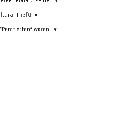
Free Leonard Peltier
ultural Theft!
 “Pamfletten” waren!