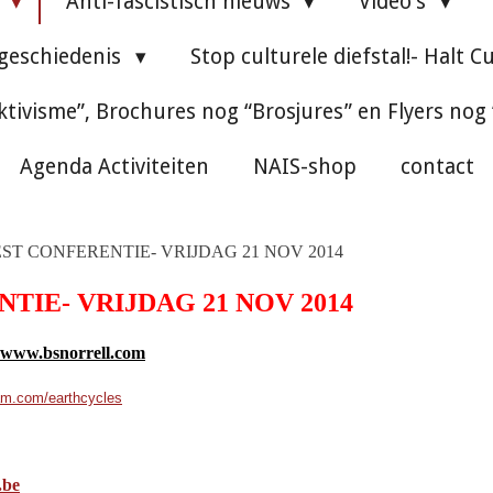
e
Anti-fascistisch nieuws
Video's
 geschiedenis
Stop culturele diefstal!- Halt C
ktivisme”, Brochures nog “Brosjures” en Flyers nog
Agenda Activiteiten
NAIS-shop
contact
EST CONFERENTIE- VRIJDAG 21 NOV 2014
TIE- VRIJDAG 21 NOV 2014
www.bsnorrell.com
eam.com/earthcycles
.be