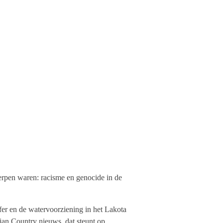
rpen waren: racisme en genocide in de
fer en de watervoorziening in het Lakota
dian Country nieuws, dat steunt op