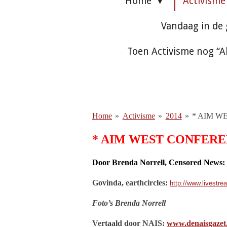
Home
Activism
Vandaag in de
Toen Activisme nog “A
Home
»
Activisme
»
2014
»
* AIM W
* AIM WEST CONFEREN
Door Brenda Norrell, Censored News:
Govinda, earthcircles:
http://www.livestr
Foto’s Brenda Norrell
Vertaald door NAIS:
www.denaisgazet