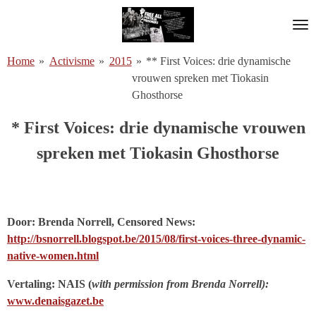
Ga
direct
naar
Home
»
Activisme
»
2015
»
** First Voices: drie dynamische
de
vrouwen spreken met Tiokasin
hoofdinhoud
Ghosthorse
* First Voices: drie dynamische vrouwen
spreken met Tiokasin Ghosthorse
Door: Brenda Norrell, Censored News:
http://bsnorrell.blogspot.be/2015/08/first-voices-three-dynamic-
native-women.html
Vertaling: NAIS (
with permission from Brenda Norrell):
www.denaisgazet.be