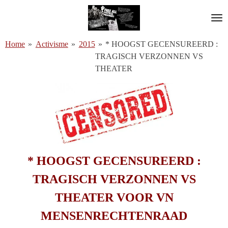
Ga
direct
naar
Home
»
Activisme
»
2015
»
* HOOGST GECENSUREERD :
de
TRAGISCH VERZONNEN VS
hoofdinhoud
THEATER
* HOOGST GECENSUREERD :
TRAGISCH VERZONNEN VS
THEATER VOOR VN
MENSENRECHTENRAAD