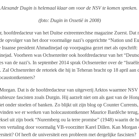
Alexandr Dugin is helemaal klaar om voor de NSV te komen spreken.
(foto: Dugin in Ossetië in 2008)
r, hoofdredacteur van het Duitse extreemrechtse magazine Zuerst. Dat
de opvolger van het door voormalige nazi’s opgerichtte “Nation und E
 Iraanse president Ahmadinejad op voorpagina gezet met als opschrift:
ejad. Voorheen was Ochsenreiter ook hoofdredacteur van het “Deutsche
es van de nazi’s. In september 2014 sprak Ochsenreiter over de “Israëli
. Zal Ochsenreiter de retoriek die hij in Teheran bracht op 18 april aan
locaustontkenners?
 Morgan. Dat is de hoofdredacteur van uitgeverij Arktos waarmee NSV 
ubieuze fascisten zoals Durgin. Hij aarzelt niet om als gast van de Hon
iet onder stoelen of banken. Zo blijkt uit zijn blog op Counter Currents
o vinden we er werken van holocaustontkenner Maurice Bardèche terug, 
eksel uit zijn boek “Nuremberg ou la terre promise” (1948) waarin de h
een vertaling door voormalig VB-voorzitter Karel Dillen. Kan Morgan o
teit? Of heeft de universiteit een probleem met dergelijke fascisten?