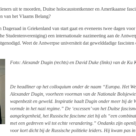
ïeners uit te moorden, Duitse holocaustontkenner en Amerikaanse fasci
ten van het Vlaams Belang?
Dageraad in Griekenland van start gaat en eveneens twee dagen voor 
che Studentenvereniging) een internationale nazimeeting aan de Antwer
genodigd. Weet de Antwerpse universiteit dat gewelddadige fascisten op
Foto: Alexandr Dugin (rechts) en David Duke (links) van de Ku 
De headliner op het colloquium onder de naam “Europa. Het West
Alexander Dugin, voorheen voorman van de Nationale Bolsjewi
wapenbezit en geweld. Inspiratie haalt Dugin onder meer bij de W
vormde in het nazi regime.” De ‘excessen’ van het Duitse fascism
aangelegenheid, het Russische fascisme ziet hij als “een combina
met een gedreven wil tot echte verandering.” Ondanks zijn openlijk
voor kort dicht bij de Russische politieke leiders. Hij kwam pas in