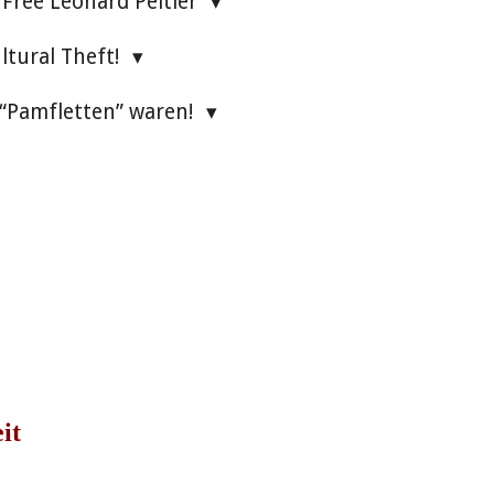
Free Leonard Peltier
ultural Theft!
 “Pamfletten” waren!
it