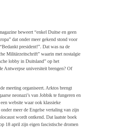
 magazine beweert “enkel Duitse en geen
uropa” dat onder meer gekend stond voor
 “Bedankt president!”. Dat was na de
 Militärzeitschrift” waarin met nostalgie
sche lobby in Duitsland” op het
 de Antwerpse universiteit brengen? Of
de meeting organiseert. Arktos brengt
gaarse neonazi’s van Jobbik te fungeren en
, een website waar ook klassieke
onder meer de Engelse vertaling van zijn
olocaust wordt ontkend. Dat laatste boek
p 18 april zijn eigen fascistische dromen