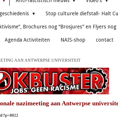
e
Anti-fascistisch nieuws
Video's
 geschiedenis
Stop culturele diefstal!- Halt C
ktivisme”, Brochures nog “Brosjures” en Flyers nog
Agenda Activiteiten
NAIS-shop
contact
ETING AAN ANTWERPSE UNIVERSITEIT
onale nazimeeting aan Antwerpse universite
nl/?p=8022