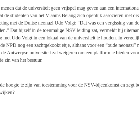
enen dat de universiteit geen vrijspel mag geven aan een internationa
dat de studenten van het Vlaams Belang zich openlijk associëren met d
ng met de Duitse neonazi Udo Voigt: “Dat was een vergissing van de
n.” Dat hijzelf in de toenmalige NSV-leiding zat, vermeldt hij uiteraar
 met Udo Voigt in een lokaal van de universiteit te houden. In vergeli
de NPD nog een zachtgekookt eitje, althans voor een “oude neonazi” m
 de Antwerpse universiteit zal weigeren om een platform te bieden voo
ie zin van het bestuur.
 de hoogte te zijn van toestemming voor de NSV-bijeenkomst en zegt bo
wijken?