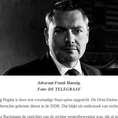
Advocaat Frank Hannig.
Foto: DE TELEGRAAF
 Pegida is door een voormalige Stasi-spion opgericht. De Oost-Duits
 beruchte geheime dienst in de DDR. Dat blijkt uit onderzoek van reche
tz Bachmann de oprichter van de rechtse protestbeweging was, die al an