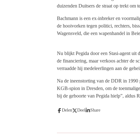
duizenden Duitsers de straat op trekt om t
Bachmann is een ex-inbreker en voormalig 
de hooivorken tegen politici, rechters, b
Wagensveld, die een wapenhandel in Beiere
Nu blijkt Pegida door een Stasi-agent uit
de financiering, maar verkoos achter de sch
verraadde hij medeleerlingen aan de gehei
Na de ineenstorting van de DDR in 1990 gi
KGB-spion in Dresden, om de toenmalige ge
bij de geboorte van Pegida hielp”, aldus R
Delen
Deel
Share