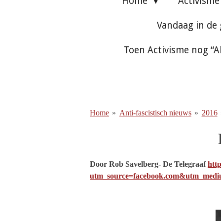
Home
Activism
Vandaag in de
Toen Activisme nog “A
Home
»
Anti-fascistisch nieuws
»
2016
Door Rob Savelberg- De Telegraaf
htt
utm_source=facebook.com&utm_medi