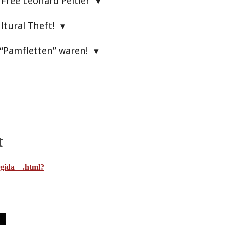
Free Leonard Peltier
ultural Theft!
 “Pamfletten” waren!
t
egida__.html?