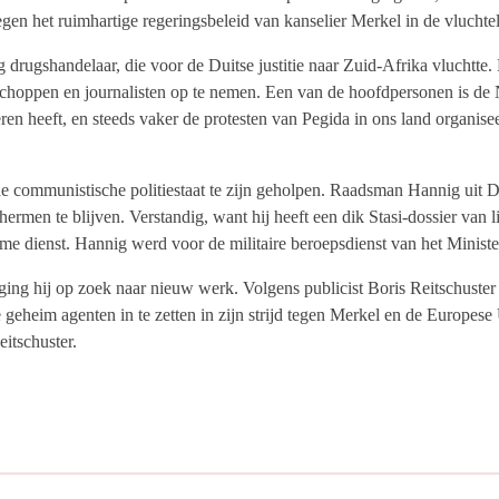
egen het ruimhartige regeringsbeleid van kanselier Merkel in de vluchteli
drugshandelaar, die voor de Duitse justitie naar Zuid-Afrika vluchtte
isschoppen en journalisten op te nemen. Een van de hoofdpersonen is de
n heeft, en steeds vaker de protesten van Pegida in ons land organisee
 de communistische politiestaat te zijn geholpen. Raadsman Hannig uit D
ermen te blijven. Verstandig, want hij heeft een dik Stasi-dossier van li
me dienst. Hannig werd voor de militaire beroepsdienst van het Minister
ng hij op zoek naar nieuw werk. Volgens publicist Boris Reitschuster pa
heim agenten in te zetten in zijn strijd tegen Merkel en de Europese U
eitschuster.