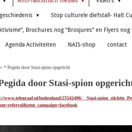
e
Anti-fascistisch nieuws
Video's
 geschiedenis
Stop culturele diefstal!- Halt C
ktivisme”, Brochures nog “Brosjures” en Flyers nog
Agenda Activiteiten
NAIS-shop
contact
»
* Pegida door Stasi-spion opgericht
Pegida door Stasi-spion opgerich
p://www.telegraaf.nl/buitenland/25542496/__Stasi-spion_stichtte_P
um=referral&utm_campaign=facebook