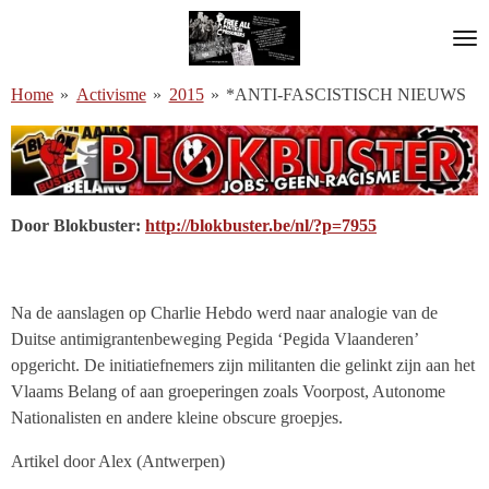
Ga
direct
naar
Home
»
Activisme
»
2015
»
*ANTI-FASCISTISCH NIEUWS
de
hoofdinhoud
Door Blokbuster:
http://blokbuster.be/nl/?p=7955
Na de aanslagen op Charlie Hebdo werd naar analogie van de
Duitse antimigrantenbeweging Pegida ‘Pegida Vlaanderen’
opgericht. De initiatiefnemers zijn militanten die gelinkt zijn aan het
Vlaams Belang of aan groeperingen zoals Voorpost, Autonome
Nationalisten en andere kleine obscure groepjes.
Artikel door Alex (Antwerpen)