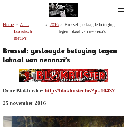
Ga
direct
naar
Home
»
Anti-
»
2016
»
Brussel: geslaagde betoging
de
fascistisch
tegen lokaal van neonazi’s
hoofdinhoud
nieuws
Brussel: geslaagde betoging tegen
lokaal van neonazi’s
Door Blokbuster:
http://blokbuster.be/?p=10437
25 november 2016