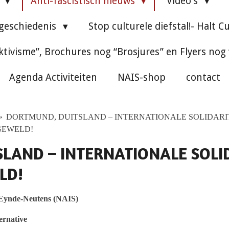
e
Anti-fascistisch nieuws
Video's
 geschiedenis
Stop culturele diefstal!- Halt C
ktivisme”, Brochures nog “Brosjures” en Flyers nog
Agenda Activiteiten
NAIS-shop
contact
»
DORTMUND, DUITSLAND – INTERNATIONALE SOLIDARIT
GEWELD!
LAND – INTERNATIONALE SOLID
LD!
 Eynde-Neutens (NAIS)
ernative