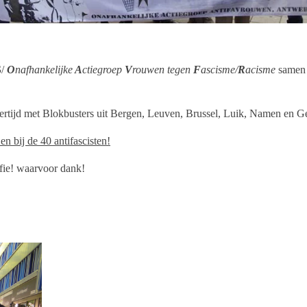
S
/
O
nafhankelijke
A
ctiegroep
V
rouwen tegen
F
ascisme/
R
acisme
samen 
kertijd met Blokbusters uit Bergen, Leuven, Brussel, Luik, Namen en G
n bij de 40 antifascisten!
ffie! waarvoor dank!