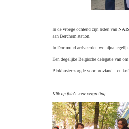
In de vroege ochtend zijn leden van
NAI
aan Berchem station.
In Dortmund arriveerden we bijna tegelij
Een degelijke Belgische delegatie van om e
Blokbuster zorgde voor proviand... en ko
Klik op foto's voor vergroting