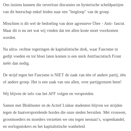
Ons inziens kunnen die oeverloze discussies en hysterische scheldpartijen
van dit heerschap enkel leiden naar een “leegloop” van de groep.
Misschien is dit wel de bedoeling van deze agressieve Über - Anti- fascist.
Maar dit is nu net wat wij vinden dat ten allen koste moet voorkomen
worden.
Nu ultra- rechtse regeringen de kapitalistische drek, waar Fascisme in
gedijt voeden en tot bloei laten komen is een sterk Antifascistisch Front
méér dan nodig.
De strijd tegen het Fascisme is NIET de zaak van één of andere partij, één
of andere groep. Het is een zaak van ons allen, over partijgrenzen heen!
Wij blijven de info van het AFF volgen en verspreiden.
Samen met Blokbuster en de Actief Linkse studenten blijven we strijden
tegen de haatverspreidende hordes die onze steden bevuilen. Met vrouwen,
grootmoeders en moeders verzetten we ons tegen neonazi’s, wapenhandel,
en oorlogsstokers en het kapitalistische wanbeleid.