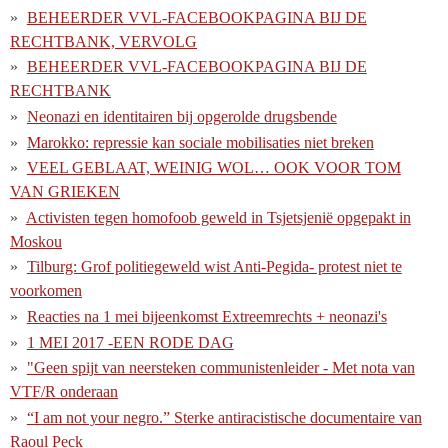
BEHEERDER VVL-FACEBOOKPAGINA BIJ DE
RECHTBANK, VERVOLG
BEHEERDER VVL-FACEBOOKPAGINA BIJ DE
RECHTBANK
Neonazi en identitairen bij opgerolde drugsbende
Marokko: repressie kan sociale mobilisaties niet breken
VEEL GEBLAAT, WEINIG WOL… OOK VOOR TOM
VAN GRIEKEN
Activisten tegen homofoob geweld in Tsjetsjenië opgepakt in
Moskou
Tilburg: Grof politiegeweld wist Anti-Pegida- protest niet te
voorkomen
Reacties na 1 mei bijeenkomst Extreemrechts + neonazi's
1 MEI 2017 -EEN RODE DAG
"Geen spijt van neersteken communistenleider - Met nota van
VTF/R onderaan
“I am not your negro.” Sterke antiracistische documentaire van
Raoul Peck