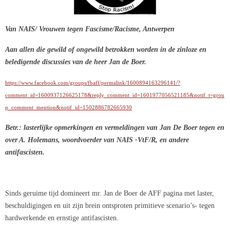
Van NAIS/ Vrouwen tegen Fascisme/Racisme, Antwerpen
Aan allen die gewild of ongewild betrokken worden in de zinloze en
beledigende discussies van de heer Jan de Boer.
https://www.facebook.com/groups/fbaff/permalink/1600894163296141/?
comment_id=1600937126625178&reply_comment_id=1601977056521185&notif_t=grou
p_comment_mention&notif_id=1502886782665930
Betr.: lasterlijke opmerkingen en vermeldingen van Jan De Boer tegen en
over A. Holemans, woordvoerder van NAIS -VtF/R, en andere
antifascisten.
Sinds geruime tijd domineert mr. Jan de Boer de AFF pagina met laster,
beschuldigingen en uit zijn brein ontsproten primitieve scenario’s- tegen
hardwerkende en ernstige antifascisten.