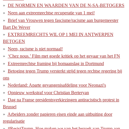
DE NORMEN EN WAARDEN VAN DE N-SA-BETOGERS
Neen aan extreemrechtse recuperatie van 1 mei!
Brief van Vrouwen tegen fascisme/racisme aan burgemeester
Bart De Wever
EXTREEMRECHTS WIL OP 1 MEI IN ANTWERPEN
BETOGEN
Neen, racisme is niet normaal!
‘Chez nous.’ Film met goede kritiek op het gevaar van het FN
Extreemrechtse framing bij bomaanslag in Dortmund
Betoging tegen Trump versterkt strijd tegen rechtse regering bij
ons
Nederland: Aparte gevangenisafdeling voor Neonazi's
Opnieuw werkstraf voor Christian Berteryan
Dag na Franse presidentsverkiezingen antiracistisch protest in
Brussel
Arbeiders zonder papieren eisen einde aan uitbuiting door
regularisatie
#ResistTrump. Hoe maken we van het bezoek van Trump aan