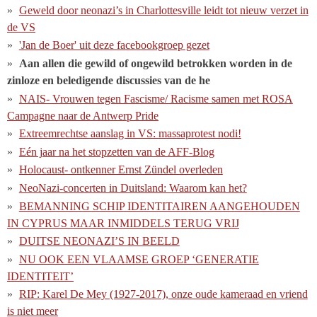
Geweld door neonazi’s in Charlottesville leidt tot nieuw verzet in
de VS
'Jan de Boer' uit deze facebookgroep gezet
Aan allen die gewild of ongewild betrokken worden in de
zinloze en beledigende discussies van de he
NAIS- Vrouwen tegen Fascisme/ Racisme samen met ROSA
Campagne naar de Antwerp Pride
Extreemrechtse aanslag in VS: massaprotest nodi!
Eén jaar na het stopzetten van de AFF-Blog
Holocaust- ontkenner Ernst Zündel overleden
NeoNazi-concerten in Duitsland: Waarom kan het?
BEMANNING SCHIP IDENTITAIREN AANGEHOUDEN
IN CYPRUS MAAR INMIDDELS TERUG VRIJ
DUITSE NEONAZI’S IN BEELD
NU OOK EEN VLAAMSE GROEP ‘GENERATIE
IDENTITEIT’
RIP: Karel De Mey (1927-2017), onze oude kameraad en vriend
is niet meer