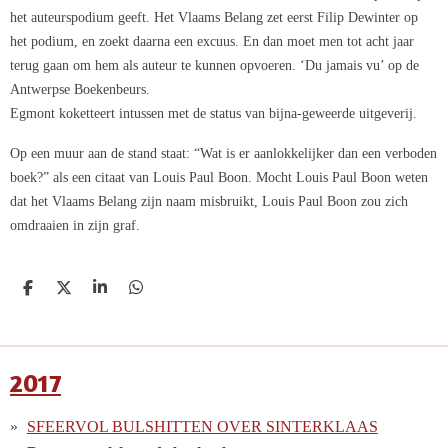
het auteurspodium geeft. Het Vlaams Belang zet eerst Filip Dewinter op
het podium, en zoekt daarna een excuus. En dan moet men tot acht jaar
terug gaan om hem als auteur te kunnen opvoeren. ‘Du jamais vu’ op de
Antwerpse Boekenbeurs.
Egmont koketteert intussen met de status van bijna-geweerde uitgeverij.
Op een muur aan de stand staat: “Wat is er aanlokkelijker dan een verboden
boek?” als een citaat van Louis Paul Boon. Mocht Louis Paul Boon weten
dat het Vlaams Belang zijn naam misbruikt, Louis Paul Boon zou zich
omdraaien in zijn graf.
D
D
S
D
e
e
h
e
l
e
a
l
e
l
r
e
n
e
n
2017
SFEERVOL BULSHITTEN OVER SINTERKLAAS