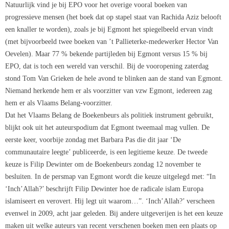
Natuurlijk vind je bij EPO voor het overige vooral boeken van
progressieve mensen (het boek dat op stapel staat van Rachida Aziz belooft
een knaller te worden), zoals je bij Egmont het spiegelbeeld ervan vindt
(met bijvoorbeeld twee boeken van ’t Pallieterke-medewerker Hector Van
Oevelen). Maar 77 % bekende partijleden bij Egmont versus 15 % bij
EPO, dat is toch een wereld van verschil. Bij de vooropening zaterdag
stond Tom Van Grieken de hele avond te blinken aan de stand van Egmont.
Niemand herkende hem er als voorzitter van vzw Egmont, iedereen zag
hem er als Vlaams Belang-voorzitter.
Dat het Vlaams Belang de Boekenbeurs als politiek instrument gebruikt,
blijkt ook uit het auteurspodium dat Egmont tweemaal mag vullen. De
eerste keer, voorbije zondag met Barbara Pas die dit jaar ‘De
communautaire leegte’ publiceerde, is een legitieme keuze. De tweede
keuze is Filip Dewinter om de Boekenbeurs zondag 12 november te
besluiten. In de persmap van Egmont wordt die keuze uitgelegd met: “In
‘Inch’Allah?’ beschrijft Filip Dewinter hoe de radicale islam Europa
islamiseert en verovert. Hij legt uit waarom…”. ‘Inch’Allah?’ verscheen
evenwel in 2009, acht jaar geleden. Bij andere uitgeverijen is het een keuze
maken uit welke auteurs van recent verschenen boeken men een plaats op