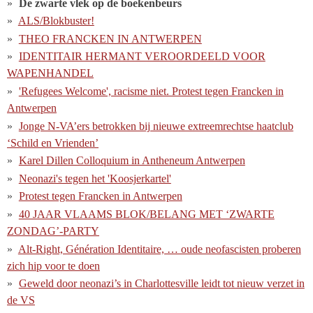
De zwarte vlek op de boekenbeurs
ALS/Blokbuster!
THEO FRANCKEN IN ANTWERPEN
IDENTITAIR HERMANT VEROORDEELD VOOR
WAPENHANDEL
'Refugees Welcome', racisme niet. Protest tegen Francken in
Antwerpen
Jonge N-VA’ers betrokken bij nieuwe extreemrechtse haatclub
‘Schild en Vrienden’
Karel Dillen Colloquium in Antheneum Antwerpen
Neonazi's tegen het 'Koosjerkartel'
Protest tegen Francken in Antwerpen
40 JAAR VLAAMS BLOK/BELANG MET ‘ZWARTE
ZONDAG’-PARTY
Alt-Right, Génération Identitaire, … oude neofascisten proberen
zich hip voor te doen
Geweld door neonazi’s in Charlottesville leidt tot nieuw verzet in
de VS