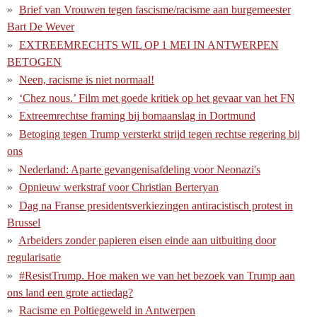
Brief van Vrouwen tegen fascisme/racisme aan burgemeester
Bart De Wever
EXTREEMRECHTS WIL OP 1 MEI IN ANTWERPEN
BETOGEN
Neen, racisme is niet normaal!
‘Chez nous.’ Film met goede kritiek op het gevaar van het FN
Extreemrechtse framing bij bomaanslag in Dortmund
Betoging tegen Trump versterkt strijd tegen rechtse regering bij
ons
Nederland: Aparte gevangenisafdeling voor Neonazi's
Opnieuw werkstraf voor Christian Berteryan
Dag na Franse presidentsverkiezingen antiracistisch protest in
Brussel
Arbeiders zonder papieren eisen einde aan uitbuiting door
regularisatie
#ResistTrump. Hoe maken we van het bezoek van Trump aan
ons land een grote actiedag?
Racisme en Poltiegeweld in Antwerpen