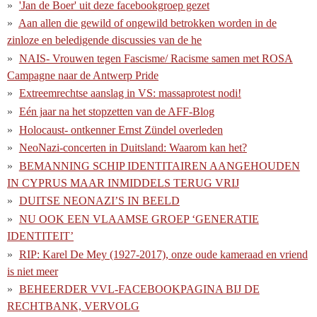
'Jan de Boer' uit deze facebookgroep gezet
Aan allen die gewild of ongewild betrokken worden in de
zinloze en beledigende discussies van de he
NAIS- Vrouwen tegen Fascisme/ Racisme samen met ROSA
Campagne naar de Antwerp Pride
Extreemrechtse aanslag in VS: massaprotest nodi!
Eén jaar na het stopzetten van de AFF-Blog
Holocaust- ontkenner Ernst Zündel overleden
NeoNazi-concerten in Duitsland: Waarom kan het?
BEMANNING SCHIP IDENTITAIREN AANGEHOUDEN
IN CYPRUS MAAR INMIDDELS TERUG VRIJ
DUITSE NEONAZI’S IN BEELD
NU OOK EEN VLAAMSE GROEP ‘GENERATIE
IDENTITEIT’
RIP: Karel De Mey (1927-2017), onze oude kameraad en vriend
is niet meer
BEHEERDER VVL-FACEBOOKPAGINA BIJ DE
RECHTBANK, VERVOLG