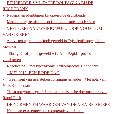
BEHEERDER VVL-FACEBOOKPAGINA BIJ DE
RECHTBANK
Neonazi en identitairen bij opgerolde drugsbende
Marokko: repressie kan sociale mobilisaties niet breken
VEEL GEBLAAT, WEINIG WOL… OOK VOOR TOM
VAN GRIEKEN
Activisten tegen homofoob geweld in Tsjetsjenië opgepakt in
Moskou
Tilburg: Grof politiegeweld wist Anti-Pegida- protest niet te
voorkomen
Reacties na 1 mei bijeenkomst Extreemrechts + neonazi's
1 MEI 2017 -EEN RODE DAG
"Geen spijt van neersteken communistenleider - Met nota van
VTF/R onderaan
“I am not your negro.” Sterke antiracistische documentaire van
Raoul Peck
DE NORMEN EN WAARDEN VAN DE N-SA-BETOGERS
Neen aan extreemrechtse recuperatie van 1 mei!