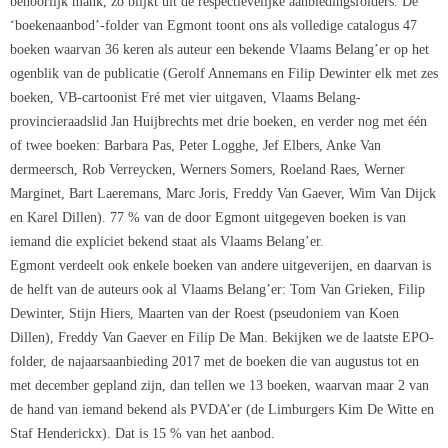
behoorlijk mank, zo blijkt uit de respectievelijke aanbiedingsfolders. De
‘boekenaanbod’-folder van Egmont toont ons als volledige catalogus 47
boeken waarvan 36 keren als auteur een bekende Vlaams Belang’er op het
ogenblik van de publicatie (Gerolf Annemans en Filip Dewinter elk met zes
boeken, VB-cartoonist Fré met vier uitgaven, Vlaams Belang-
provincieraadslid Jan Huijbrechts met drie boeken, en verder nog met één
of twee boeken: Barbara Pas, Peter Logghe, Jef Elbers, Anke Van
dermeersch, Rob Verreycken, Werners Somers, Roeland Raes, Werner
Marginet, Bart Laeremans, Marc Joris, Freddy Van Gaever, Wim Van Dijck
en Karel Dillen). 77 % van de door Egmont uitgegeven boeken is van
iemand die expliciet bekend staat als Vlaams Belang’er.
Egmont verdeelt ook enkele boeken van andere uitgeverijen, en daarvan is
de helft van de auteurs ook al Vlaams Belang’er: Tom Van Grieken, Filip
Dewinter, Stijn Hiers, Maarten van der Roest (pseudoniem van Koen
Dillen), Freddy Van Gaever en Filip De Man. Bekijken we de laatste EPO-
folder, de najaarsaanbieding 2017 met de boeken die van augustus tot en
met december gepland zijn, dan tellen we 13 boeken, waarvan maar 2 van
de hand van iemand bekend als PVDA’er (de Limburgers Kim De Witte en
Staf Henderickx). Dat is 15 % van het aanbod.