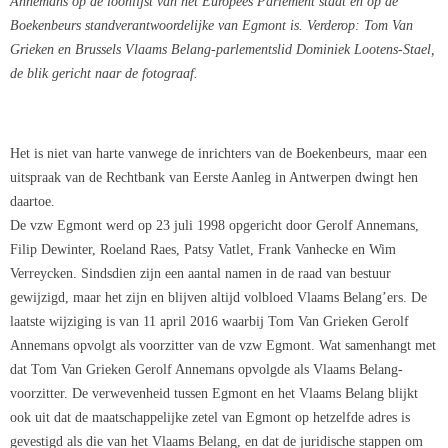
Annemans op de loonlijst van het Europees Parlement staat en op de
Boekenbeurs standverantwoordelijke van Egmont is. Verderop: Tom Van
Grieken en Brussels Vlaams Belang-parlementslid Dominiek Lootens-Stael,
de blik gericht naar de fotograaf.
Het is niet van harte vanwege de inrichters van de Boekenbeurs, maar een
uitspraak van de Rechtbank van Eerste Aanleg in Antwerpen dwingt hen
daartoe.
De vzw Egmont werd op 23 juli 1998 opgericht door Gerolf Annemans,
Filip Dewinter, Roeland Raes, Patsy Vatlet, Frank Vanhecke en Wim
Verreycken. Sindsdien zijn een aantal namen in de raad van bestuur
gewijzigd, maar het zijn en blijven altijd volbloed Vlaams Belang’ers. De
laatste wijziging is van 11 april 2016 waarbij Tom Van Grieken Gerolf
Annemans opvolgt als voorzitter van de vzw Egmont. Wat samenhangt met
dat Tom Van Grieken Gerolf Annemans opvolgde als Vlaams Belang-
voorzitter. De verwevenheid tussen Egmont en het Vlaams Belang blijkt
ook uit dat de maatschappelijke zetel van Egmont op hetzelfde adres is
gevestigd als die van het Vlaams Belang, en dat de juridische stappen om