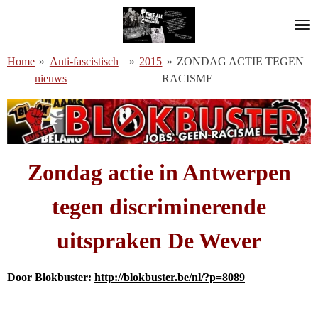
Ga
direct
naar
Home
»
Anti-fascistisch
»
2015
»
ZONDAG ACTIE TEGEN
de
nieuws
RACISME
hoofdinhoud
Zondag actie in Antwerpen
tegen discriminerende
uitspraken De Wever
Door Blokbuster:
http://blokbuster.be/nl/?p=8089