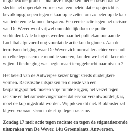
migratieachtergrond – pikt deze uitspraken niet en beseft dat ze
slechts het oppervlak vormen van een beleid dat erop gericht is
bevolkingsgroepen tegen elkaar op te zetten om zo beter op de kap
van iedereen te kunnen besparen. Een eerste actie tegen het racisme
van De Wever werd vrijwel onmiddellijk door de politie
verhinderd. Alle betogers werden naar het politiekantoor aan de
Luchtbal afgevoerd nog voordat de actie kon beginnen. Aan de
terrorismedreiging waar De Wever zich normaliter achter verschuilt
om elke tegenstem de mond te snoeren, konden we het dit keer niet
wijten. Die dreiging was begin maart teruggebracht naar niveau 2.
Het beleid van de Antwerpse keizer krijgt steeds duidelijkere
vormen. Racistische uitspraken ten dienste van een
besparingspolitiek moeten vrije ruimte krijgen; het verzet tegen
racisme en het samenlevingsmodel dat ervoor verantwoordelijk is,
moet de kop ingedrukt worden. Wij pikken dit niet. Blokbuster zal
blijven vooraan staan in de strijd tegen racisme.
Zondag 17 mei: actie tegen racisme en tegen de stigmatiserende
uitspraken van De Wever. 14u Groenplaats, Antwerpen.