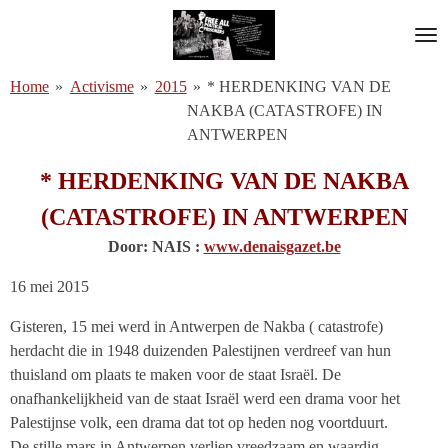
Ga
direct
naar
Home
»
Activisme
»
2015
»
* HERDENKING VAN DE
de
NAKBA (CATASTROFE) IN
hoofdinhoud
ANTWERPEN
* HERDENKING VAN DE NAKBA
(CATASTROFE) IN ANTWERPEN
Door: NAIS :
www.denaisgazet.be
16 mei 2015
Gisteren, 15 mei werd in Antwerpen de Nakba ( catastrofe)
herdacht die in 1948 duizenden Palestijnen verdreef van hun
thuisland om plaats te maken voor de staat Israël. De
onafhankelijkheid van de staat Israël werd een drama voor het
Palestijnse volk, een drama dat tot op heden nog voortduurt.
De stille mars in Antwerpen verliep vreedzaam en waardig.