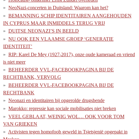
NeoNazi-concerten in Duitsland: Waarom kan het?
BEMANNING SCHIP IDENTITAIREN AANGEHOUDEN
IN CYPRUS MAAR INMIDDELS TERUG VRIJ
DUITSE NEONAZI’S IN BEELD
NU OOK EEN VLAAMSE GROEP ‘GENERATIE
IDENTITEIT’
RIP: Karel De Mey (1927-2017), onze oude kameraad en vriend
is niet meer
BEHEERDER VVL-FACEBOOKPAGINA BIJ DE
RECHTBANK, VERVOLG
BEHEERDER VVL-FACEBOOKPAGINA BIJ DE
RECHTBANK
Neonazi en identitairen bij opgerolde drugsbende
Marokko: repressie kan sociale mobilisaties niet breken
VEEL GEBLAAT, WEINIG WOL… OOK VOOR TOM
VAN GRIEKEN
Activisten tegen homofoob geweld in Tsjetsjenië opgepakt in