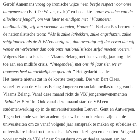
Gerolf Annemans vroeg op ironische wijze
“een beetje respect voor onze
burgemeester
(Bart De Wever, nvdr.)” en bedankte
“onze vrienden van de
allochtone jeugd”, om wat later te eindigen met “Vlaanderen
onafhankelijk, vrij van vreemde voogden, Houzee!”
. Barbara Pas beroerde
de nationalistische trom:
“Als ik zulke lafbekken, zulke angsthazen, zulke
schijtlaarzen als de N-VA’ers bezig zie, dan overtuigt mij dat ervan dat wij
verder en verbetener dan ooit onze nationalistische strijd moeten voeren.”
Volgens Barbara Pas is het Vlaams Belang met haar veertig jaar nog niet
toe aan een midlife crisis.
“Integendeel, met ons 40 jaar zien we er
trouwens heel aantrekkelijk en goed uit.”
Het gedacht is alles.
Het meeste nieuws zat in de kortste toespraak. Die van Bart Claes,
voorzitter van de Vlaams Belang Jongeren en sociale mediastrateeg van het
Vlaams Belang. Vanaf deze maand richt de VBJ jongerenevenementen
‘Schild & Pint’
in. Ook vanaf deze maand start de VBJ een
studentenwerking op in de universiteitssteden Leuven, Gent en Antwerpen.
Tegen het einde van het academiejaar wil men ook erkend zijn aan de
universiteiten om zo vanaf volgend jaar aanspraak te maken op subsidies en
universitaire infrastructuur zoals aula’s voor lezingen en debatten. Volgend
voorjaar zakt de VBJ af naar Straatsburg om er deel te nemen aan het