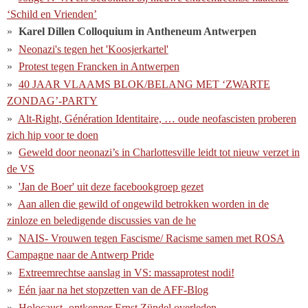
‘Schild en Vrienden’
Karel Dillen Colloquium in Antheneum Antwerpen
Neonazi's tegen het 'Koosjerkartel'
Protest tegen Francken in Antwerpen
40 JAAR VLAAMS BLOK/BELANG MET ‘ZWARTE
ZONDAG’-PARTY
Alt-Right, Génération Identitaire, … oude neofascisten proberen
zich hip voor te doen
Geweld door neonazi’s in Charlottesville leidt tot nieuw verzet in
de VS
'Jan de Boer' uit deze facebookgroep gezet
Aan allen die gewild of ongewild betrokken worden in de
zinloze en beledigende discussies van de he
NAIS- Vrouwen tegen Fascisme/ Racisme samen met ROSA
Campagne naar de Antwerp Pride
Extreemrechtse aanslag in VS: massaprotest nodi!
Eén jaar na het stopzetten van de AFF-Blog
Holocaust- ontkenner Ernst Zündel overleden