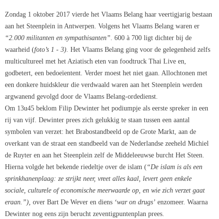
Zondag 1 oktober 2017 vierde het Vlaams Belang haar veertigjarig bestaan
aan het Steenplein in Antwerpen. Volgens het Vlaams Belang waren er
“2.000 militanten en sympathisanten”
. 600 à 700 ligt dichter bij de
waarheid (
foto’s 1 - 3).
Het Vlaams Belang ging voor de gelegenheid zelfs
multicultureel met het Aziatisch eten van foodtruck Thai Live en,
godbetert, een bedoeïentent. Verder moest het niet gaan. Allochtonen met
een donkere huidskleur die verdwaald waren aan het Steenplein werden
argwanend gevolgd door de Vlaams Belang-ordedienst.
Om 13u45 beklom Filip Dewinter het podiumpje als eerste spreker in een
rij van vijf. Dewinter prees zich gelukkig te staan tussen een aantal
symbolen van verzet: het Brabostandbeeld op de Grote Markt, aan de
overkant van de straat een standbeeld van de Nederlandse zeeheld Michiel
de Ruyter en aan het Steenplein zelf de Middeleeuwse burcht Het Steen.
Hierna volgde het bekende riedeltje over de islam (
“De islam is als een
sprinkhanenplaag: ze strijkt neer, vreet alles kaal, levert geen enkele
sociale, culturele of economische meerwaarde op, en wie zich verzet gaat
eraan.”),
over Bart De Wever en diens
‘war on drugs’
enzomeer. Waarna
Dewinter nog eens zijn berucht zeventigpuntenplan prees.