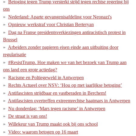
Betoging tegen Trump versterkt strijd tegen rechtse regering bij
ons
Nederland: Aparte gevangenisafdeling voor Neonazi's
Opnieuw werkstraf voor Christian Berteryan
Dag na Franse presidentsverkiezingen antiracistisch protest in
Brussel
Arbeiders zonder papieren eisen einde aan uitbuiting door
regularisatie
#ResistTrump. Hoe maken we van het bezoek van Trump aan
ons land een grote actiedag?
Racisme en Poltiegeweld in Antwerpen
Rechts Actueel over NSV: ‘Hou op met jaarlijkse betoging’
Antifascisten strijdbaar en vastberaden in Berchem!
Antifascisten overtreffen extreemrechtse haatmars in Antwerpen
Nu donderdag: ‘Mars tegen racisme’ in Antwerpen
De straat is van ons!
Willekeur van Trump maakt ook bij ons school
Video: waarom betogen op 16 maart