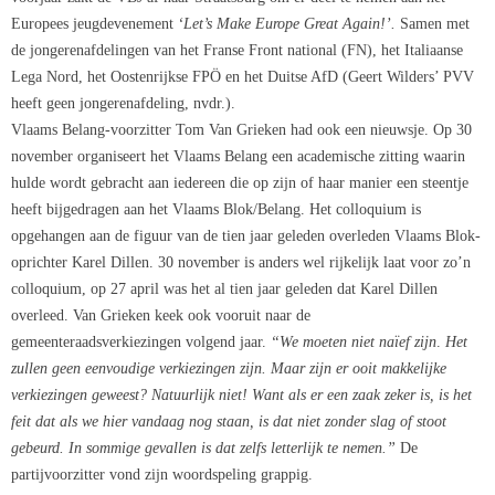
Europees jeugdevenement
‘Let’s Make Europe Great Again!’.
Samen met
de jongerenafdelingen van het Franse Front national (FN), het Italiaanse
Lega Nord, het Oostenrijkse FPÖ en het Duitse AfD (Geert Wilders’ PVV
heeft geen jongerenafdeling, nvdr.).
Vlaams Belang-voorzitter Tom Van Grieken had ook een nieuwsje. Op 30
november organiseert het Vlaams Belang een academische zitting waarin
hulde wordt gebracht aan iedereen die op zijn of haar manier een steentje
heeft bijgedragen aan het Vlaams Blok/Belang. Het colloquium is
opgehangen aan de figuur van de tien jaar geleden overleden Vlaams Blok-
oprichter Karel Dillen. 30 november is anders wel rijkelijk laat voor zo’n
colloquium, op 27 april was het al tien jaar geleden dat Karel Dillen
overleed. Van Grieken keek ook vooruit naar de
gemeenteraadsverkiezingen volgend jaar.
“We moeten niet naïef zijn
.
Het
zullen geen eenvoudige verkiezingen zijn. Maar zijn er ooit makkelijke
verkiezingen geweest? Natuurlijk niet! Want als er een zaak zeker is, is het
feit dat als we hier vandaag nog staan, is dat niet zonder slag of stoot
gebeurd. In sommige gevallen is dat zelfs letterlijk te nemen.”
De
partijvoorzitter vond zijn woordspeling grappig.