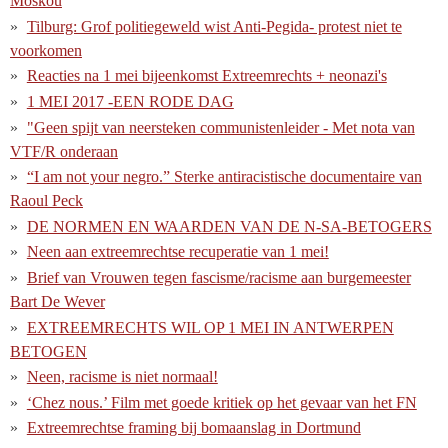
Moskou
Tilburg: Grof politiegeweld wist Anti-Pegida- protest niet te
voorkomen
Reacties na 1 mei bijeenkomst Extreemrechts + neonazi's
1 MEI 2017 -EEN RODE DAG
"Geen spijt van neersteken communistenleider - Met nota van
VTF/R onderaan
“I am not your negro.” Sterke antiracistische documentaire van
Raoul Peck
DE NORMEN EN WAARDEN VAN DE N-SA-BETOGERS
Neen aan extreemrechtse recuperatie van 1 mei!
Brief van Vrouwen tegen fascisme/racisme aan burgemeester
Bart De Wever
EXTREEMRECHTS WIL OP 1 MEI IN ANTWERPEN
BETOGEN
Neen, racisme is niet normaal!
‘Chez nous.’ Film met goede kritiek op het gevaar van het FN
Extreemrechtse framing bij bomaanslag in Dortmund