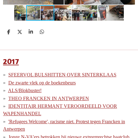
D
D
S
D
e
e
h
e
l
e
a
l
e
l
r
e
n
e
n
2017
SFEERVOL BULSHITTEN OVER SINTERKLAAS
De zwarte vlek op de boekenbeurs
ALS/Blokbuster!
THEO FRANCKEN IN ANTWERPEN
IDENTITAIR HERMANT VEROORDEELD VOOR
WAPENHANDEL
'Refugees Welcome', racisme niet. Protest tegen Francken in
Antwerpen
Jonge N-VA’ers betrokken bij nieuwe extreemrechtse haatclub