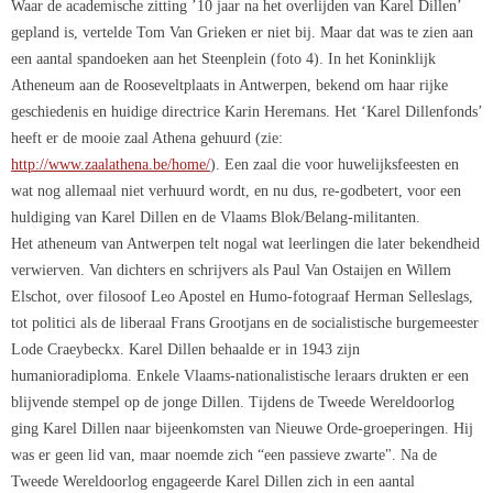
Waar de academische zitting ’10 jaar na het overlijden van Karel Dillen’
gepland is, vertelde Tom Van Grieken er niet bij. Maar dat was te zien aan
een aantal spandoeken aan het Steenplein (foto 4). In het Koninklijk
Atheneum aan de Rooseveltplaats in Antwerpen, bekend om haar rijke
geschiedenis en huidige directrice Karin Heremans. Het ‘Karel Dillenfonds’
heeft er de mooie zaal Athena gehuurd (zie:
http://www.zaalathena.be/home/
). Een zaal die voor huwelijksfeesten en
wat nog allemaal niet verhuurd wordt, en nu dus, re-godbetert, voor een
huldiging van Karel Dillen en de Vlaams Blok/Belang-militanten.
Het atheneum van Antwerpen telt nogal wat leerlingen die later bekendheid
verwierven. Van dichters en schrijvers als Paul Van Ostaijen en Willem
Elschot, over filosoof Leo Apostel en Humo-fotograaf Herman Selleslags,
tot politici als de liberaal Frans Grootjans en de socialistische burgemeester
Lode Craeybeckx. Karel Dillen behaalde er in 1943 zijn
humanioradiploma. Enkele Vlaams-nationalistische leraars drukten er een
blijvende stempel op de jonge Dillen. Tijdens de Tweede Wereldoorlog
ging Karel Dillen naar bijeenkomsten van Nieuwe Orde-groeperingen. Hij
was er geen lid van, maar noemde zich “een passieve zwarte". Na de
Tweede Wereldoorlog engageerde Karel Dillen zich in een aantal