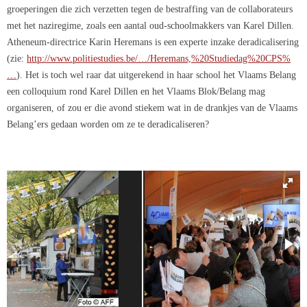
groeperingen die zich verzetten tegen de bestraffing van de collaborateurs
met het naziregime, zoals een aantal oud-schoolmakkers van Karel Dillen.
Atheneum-directrice Karin Heremans is een experte inzake deradicalisering
(zie:
http://www.politiestudies.be/…/Heremans,%20Studiedag%20CPS%
…
). Het is toch wel raar dat uitgerekend in haar school het Vlaams Belang
een colloquium rond Karel Dillen en het Vlaams Blok/Belang mag
organiseren, of zou er die avond stiekem wat in de drankjes van de Vlaams
Belang’ers gedaan worden om ze te deradicaliseren?