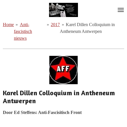
Ga
direct
naar
Home
»
Anti-
»
2017
»
Karel Dillen Colloquium in
de
fascistisch
Antheneum Antwerpen
hoofdinhoud
nieuws
Karel Dillen Colloquium in Antheneum
Antwerpen
Door Ed Steffens: Anti-Fascisitisch Front