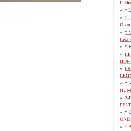
Pelti
* L
* U
Obama
* M
Leona
* 
LE
HOP
PR
LEON
* 
HUM
2-
PELT
* 
OND
* 