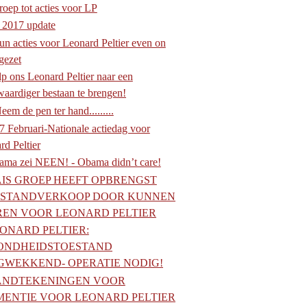
oep tot acties voor LP
i 2017 update
un acties voor Leonard Peltier even on
gezet
p ons Leonard Peltier naar een
aardiger bestaan te brengen!
eem de pen ter hand.........
7 Februari-Nationale actiedag voor
rd Peltier
ama zei NEEN! - Obama didn’t care!
IS GROEP HEEFT OPBRENGST
 STANDVERKOOP DOOR KUNNEN
REN VOOR LEONARD PELTIER
ONARD PELTIER:
ONDHEIDSTOESTAND
GWEKKEND- OPERATIE NODIG!
ANDTEKENINGEN VOOR
MENTIE VOOR LEONARD PELTIER