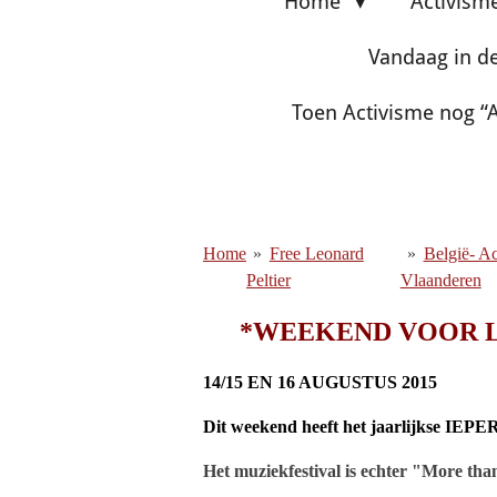
Home
Activism
Vandaag in d
Toen Activisme nog “A
Home
»
Free Leonard
»
België- A
Peltier
Vlaanderen
*WEEKEND VOOR L
14/15 EN 16 AUGUSTUS 2015
Dit weekend heeft het jaarlijkse IE
Het muziekfestival is echter "More tha