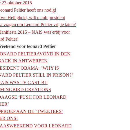
er 23 oktober 2015
eonard Peltier heeft ons nodig!
we Heiligheid, wilt u aub president
 vragen om Leonard Peltier vrij te laten?
anifiesta 2015 – NAIS was erbij voor
rd Peltier!
Weekend voor leonard Peltier
ONARD PELTIERAVOND IN DEN
SACK IN ANTWERPEN
ESIDENT OBAMA: "WHY IS
ARD PELTIER STILL IN PRISON?"
NAIS WAS TE GAST BIJ
MINGBIRD CREATIONS
DAAGSE ‘PUSH FOR LEONARD
IER’
OPROEP AAN DE ‘TWEETERS’
ER ONS!
PAASWEEKEND VOOR LEONARD