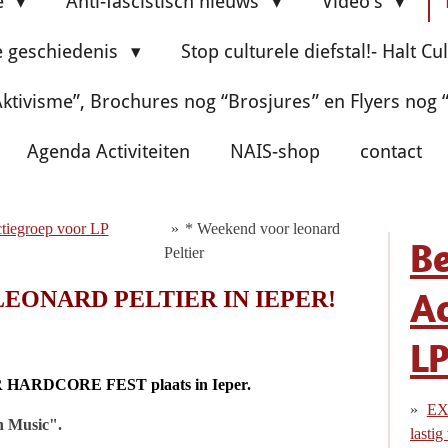
e
Anti-fascistisch nieuws
Video's
e geschiedenis
Stop culturele diefstal!- Halt Cu
ktivisme”, Brochures nog “Brosjures” en Flyers nog
Agenda Activiteiten
NAIS-shop
contact
ctiegroep voor LP
»
* Weekend voor leonard
Be
Peltier
Ac
EONARD PELTIER IN IEPER!
L
PER HARDCORE FEST plaats in Ieper.
EX-
n Music".
lastig