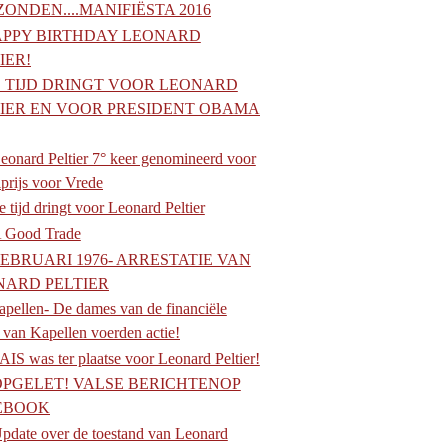
ONDEN....MANIFIËSTA 2016
PPY BIRTHDAY LEONARD
IER!
 TIJD DRINGT VOOR LEONARD
TIER EN VOOR PRESIDENT OBAMA
eonard Peltier 7° keer genomineerd voor
prijs voor Vrede
 tijd dringt voor Leonard Peltier
A Good Trade
FEBRUARI 1976- ARRESTATIE VAN
NARD PELTIER
pellen- De dames van de financiële
t van Kapellen voerden actie!
IS was ter plaatse voor Leonard Peltier!
OPGELET! VALSE BERICHTENOP
EBOOK
pdate over de toestand van Leonard