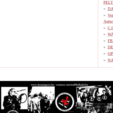
PELT
DA
Ver
Antwe
C.
W
FR
DE
OP
NA