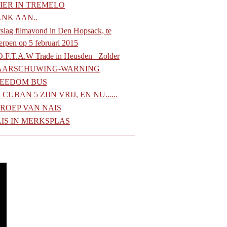
IER IN TREMELO
NK AAN..
slag filmavond in Den Hopsack, te
rpen op 5 februari 2015
O.F.T.A.W Trade in Heusden –Zolder
AARSCHUWING-WARNING
EEDOM BUS
 CUBAN 5 ZIJN VRIJ, EN NU......
ROEP VAN NAIS
IS IN MERKSPLAS