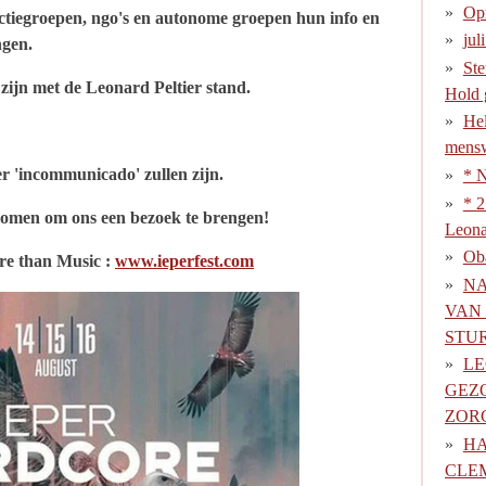
Opr
ctiegroepen, ngo's en autonome groepen hun info en
jul
ngen.
Ste
zijn met de Leonard Peltier stand.
Hold 
Hel
mensw
er 'incommunicado' zullen zijn.
* N
* 2
komen om ons een bezoek te brengen!
Leona
Ob
re than Music :
www.ieperfest.com
NA
VAN
STU
LE
GEZ
ZOR
H
CLE