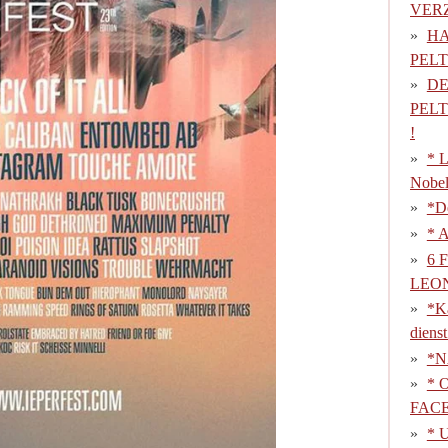
VERZ
HA
PELT
DE
PEL
!
* L
Nobel
*De
* 
6 
LEO
*Ka
diens
*NA
* 
FAC
* U