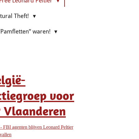
Free Leonard Peltier
ltural Theft!
 “Pamfletten” waren!
lgië-
tiegroep voor
P Vlaanderen
 FBI agenten blijven Leonard Peltier
 vallen