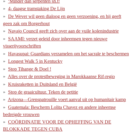
‘Minder dan serpenten sh.t!
4- daagse tramstaking De Lijn
De Wever wil geen dialoog en geen verzoening, en hij geeft
geen zak om Borgerhout
Navajo Council geeft zich over aan de vuile kolenindustrie
SAAMI: verzet geleid door inheemsen tegen nieuwe
visserijvoorschriften
Havasupai: Guardians verzamelen om het sacrale te beschermen
Longest Walk 5 in Kentucky
Stop Tihange & Doel !
Alles over de protestbeweging in Marokkaanse Rif-regio
Kruisraketten in Duitsland en België
Stop de graaicultuur. Teken de petitie
Arizona—Grenspatrouille voert aanval uit op humanitair kamp
Guatemala: Bescherm Lolita Chavez en andere inheemse
bedreigde vrouwen
COÖRDINATIE VOOR DE OPHEFFING VAN DE
BLOKKADE TEGEN CUBA