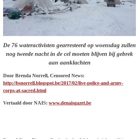
De 76 wateractivisten gearresteerd op woensdag zullen
nog tweede nacht in de cel moeten blijven bij gebrek
aan aanklachten
Door Brenda Norrell, Censored News:
http://bsnorrell.blogspot.be/2017/02/live-police-and-army-
corps-at-sacred.html
Vertaald door NAIS:
www.denaisgazet.be