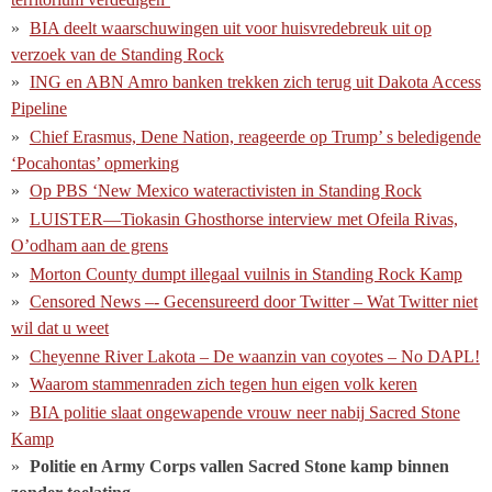
BIA deelt waarschuwingen uit voor huisvredebreuk uit op
verzoek van de Standing Rock
ING en ABN Amro banken trekken zich terug uit Dakota Access
Pipeline
Chief Erasmus, Dene Nation, reageerde op Trump’ s beledigende
‘Pocahontas’ opmerking
Op PBS ‘New Mexico wateractivisten in Standing Rock
LUISTER—Tiokasin Ghosthorse interview met Ofeila Rivas,
O’odham aan de grens
Morton County dumpt illegaal vuilnis in Standing Rock Kamp
Censored News –- Gecensureerd door Twitter – Wat Twitter niet
wil dat u weet
Cheyenne River Lakota – De waanzin van coyotes – No DAPL!
Waarom stammenraden zich tegen hun eigen volk keren
BIA politie slaat ongewapende vrouw neer nabij Sacred Stone
Kamp
Politie en Army Corps vallen Sacred Stone kamp binnen