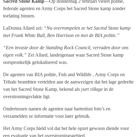
Sacred Stone Kamp
—Op donderdag 2 februari vielen politie,
federale agenten en Army Corps het Sacred Stone kamp zonder
toelating binnen.
LaDonna Allard zei:
“Nu overrompelen ze het Sacred Stone kamp
met Frank White Bull, Ben Harrison en met de BIA politie.”
“Een invasie door de Standing Rock Council, verraden door ons
eigen volk.”
Zei Allard, landeigenaar waar Sacred Stone kamp
oorspronkelijk gelokaliseerd was.
De agenten van BIA politie, Fish and Wildlife , Army Corps en
Tribale beambten vertelden aan de aanwezigen dat het lage gedeelte
van het Sacred Stone Kamp, bekend als
yurt village
in de
overstromingsvlakte ligt.
Ondertussen namen de agenten naar hartenlust foto’s en
verzamelden ze informatie voor later gebruik.
Het Army Corps hield vol dat het hele opzet gewoon diende voor
een evaluatie van het overstromingsgebied.