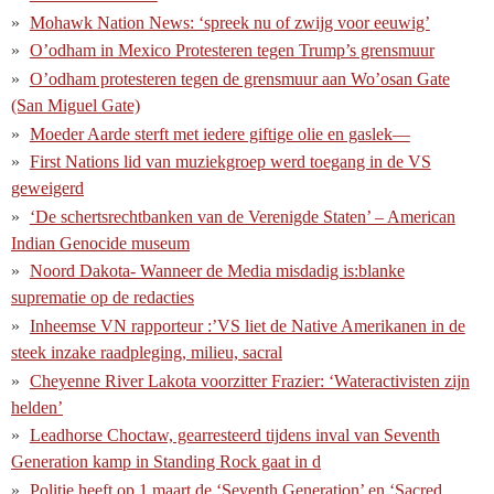
Mohawk Nation News: ‘spreek nu of zwijg voor eeuwig’
O’odham in Mexico Protesteren tegen Trump’s grensmuur
O’odham protesteren tegen de grensmuur aan Wo’osan Gate
(San Miguel Gate)
Moeder Aarde sterft met iedere giftige olie en gaslek—
First Nations lid van muziekgroep werd toegang in de VS
geweigerd
‘De schertsrechtbanken van de Verenigde Staten’ – American
Indian Genocide museum
Noord Dakota- Wanneer de Media misdadig is:blanke
suprematie op de redacties
Inheemse VN rapporteur :’VS liet de Native Amerikanen in de
steek inzake raadpleging, milieu, sacral
Cheyenne River Lakota voorzitter Frazier: ‘Wateractivisten zijn
helden’
Leadhorse Choctaw, gearresteerd tijdens inval van Seventh
Generation kamp in Standing Rock gaat in d
Politie heeft op 1 maart de ‘Seventh Generation’ en ‘Sacred