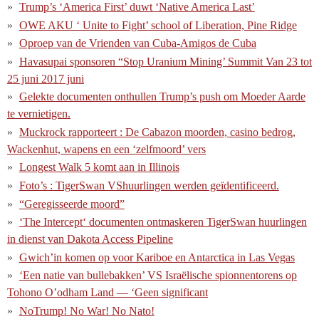
Trump’s ‘America First’ duwt ‘Native America Last’
OWE AKU ‘ Unite to Fight’ school of Liberation, Pine Ridge
Oproep van de Vrienden van Cuba-Amigos de Cuba
Havasupai sponsoren “Stop Uranium Mining’ Summit Van 23 tot
25 juni 2017 juni
Gelekte documenten onthullen Trump’s push om Moeder Aarde
te vernietigen.
Muckrock rapporteert : De Cabazon moorden, casino bedrog,
Wackenhut, wapens en een ‘zelfmoord’ vers
Longest Walk 5 komt aan in Illinois
Foto’s : TigerSwan VShuurlingen werden geïdentificeerd.
“Geregisseerde moord”
‘The Intercept‘ documenten ontmaskeren TigerSwan huurlingen
in dienst van Dakota Access Pipeline
Gwich’in komen op voor Kariboe en Antarctica in Las Vegas
‘Een natie van bullebakken’ VS Israëlische spionnentorens op
Tohono O’odham Land — ‘Geen significant
NoTrump! No War! No Nato!