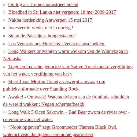
Oorlog als Trumps industrieel beleid
Bloedbad in Sri Lanka niet vergeten: 18 mei 2009-2017
Nakba herdenking Antwerpen 15 mei 2017
Investeer in vrede, niet in oorlog !
Steun de Palestijnse hongerstakers!
Los Venezolanos Heroicos - Venezolaanse helden.
Long Walkers ontvangen warm welkom van de Winnebaga in
Nebraska
Trage en toxische genocide van Native Amerikanen: vergiftiging
van het water, vergiftiging van het v
Sheriff van Morton County verwerpt aanvraag om
publieksinformatie over Standing Rock
Awake! - Ontwaak! Wateractivisten aan de frontlinie schudden
de wereld wakker : Negen schermafbeeldi
Long Walk 5 Oceti Sakowin – Bad Bear zwom de rivier over -
ceremonie voor het water.
“Nooit opgeven” zegt Grootmoeder Theresa Black Owl,
wateractiviste die tijdens ceremonie gearresteer