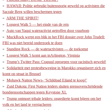
HAWAII: Politie gebruikt buitensporig geweld op activisten die
Sacrale Berg willen beschermen tegen
ARM THE SPIRIT!
Longest Walk 5 — het einde van de reis
Auto van Yaqui wateractivist getroffen door vuurbom
MuckRock werpt een blik in het FBI dossier over John Trudell:
FBI was niet bereid onderzoek te doen
Standing Rock — de wateractivisten — de toekomst
Longest Walk 5 komt aan inArlington, Virginia
Trump’s Twitter Pass: Crapuul oproepen voor racistisch geweld!
Solidariteit met protestbeweging in Marokko organiseert zich en
komt op straat in Brussel
Mohawk Nation News- ‘Schildpad Eiland te koop!’
Zuid Dakota: First Nation leiders sluiten grensoverschrijdende
bondgenootschappen tegen Keystone XL
Trump ontmoet tribale leiders: ongedierte komt bijeen om het
volk en het land te versjacheren