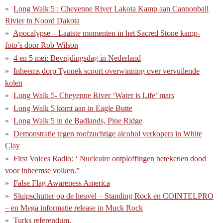
Long Walk 5 : Cheyenne River Lakota Kamp aan Cannonball
Rivier in Noord Dakota
Apocalypse – Laatste momenten in het Sacred Stone kamp-
foto’s door Rob Wilson
4 en 5 mei: Bevrijdingsdag in Nederland
Inheems dorp Tyonek scoort overwinning over vervuilende
kolen
Long Walk 5- Cheyenne River ‘Water is Life’ mars
Long Walk 5 komt aan in Eagle Butte
Long Walk 5 in de Badlands, Pine Ridge
Demonstratie tegen roofzuchtige alcohol verkopers in White
Clay
First Voices Radio: ‘ Nucleaire ontploffingen betekenen dood
voor inheemse volken.”
False Flag Awareness America
Sluipschutter op de heuvel – Standing Rock en COINTELPRO
– en Mega informatie release in Muck Rock
Turks referendum.