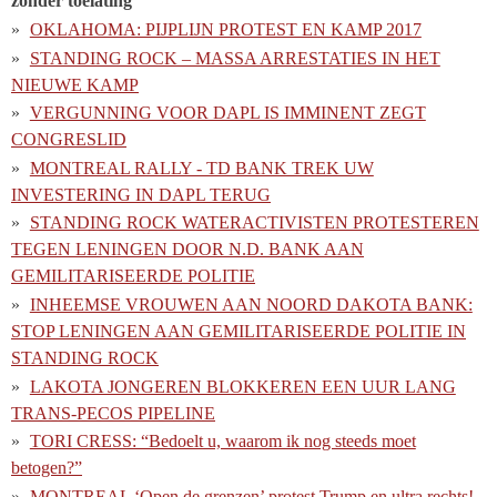
zonder toelating
OKLAHOMA: PIJPLIJN PROTEST EN KAMP 2017
STANDING ROCK – MASSA ARRESTATIES IN HET
NIEUWE KAMP
VERGUNNING VOOR DAPL IS IMMINENT ZEGT
CONGRESLID
MONTREAL RALLY - TD BANK TREK UW
INVESTERING IN DAPL TERUG
STANDING ROCK WATERACTIVISTEN PROTESTEREN
TEGEN LENINGEN DOOR N.D. BANK AAN
GEMILITARISEERDE POLITIE
INHEEMSE VROUWEN AAN NOORD DAKOTA BANK:
STOP LENINGEN AAN GEMILITARISEERDE POLITIE IN
STANDING ROCK
LAKOTA JONGEREN BLOKKEREN EEN UUR LANG
TRANS-PECOS PIPELINE
TORI CRESS: “Bedoelt u, waarom ik nog steeds moet
betogen?”
MONTREAL ‘Open de grenzen’ protest Trump en ultra rechts!