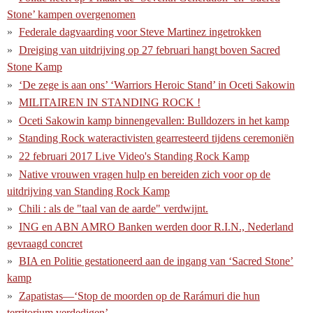
Stone’ kampen overgenomen
Federale dagvaarding voor Steve Martinez ingetrokken
Dreiging van uitdrijving op 27 februari hangt boven Sacred
Stone Kamp
‘De zege is aan ons’ ‘Warriors Heroic Stand’ in Oceti Sakowin
MILITAIREN IN STANDING ROCK !
Oceti Sakowin kamp binnengevallen: Bulldozers in het kamp
Standing Rock wateractivisten gearresteerd tijdens ceremoniën
22 februari 2017 Live Video's Standing Rock Kamp
Native vrouwen vragen hulp en bereiden zich voor op de
uitdrijving van Standing Rock Kamp
Chili : als de "taal van de aarde" verdwijnt.
ING en ABN AMRO Banken werden door R.I.N., Nederland
gevraagd concret
BIA en Politie gestationeerd aan de ingang van ‘Sacred Stone’
kamp
Zapatistas—‘Stop de moorden op de Rarámuri die hun
territorium verdedigen’