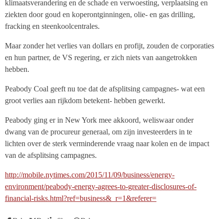
klimaatsverandering en de schade en verwoesting, verplaatsing en
ziekten door goud en koperontginningen, olie- en gas drilling,
fracking en steenkoolcentrales.
Maar zonder het verlies van dollars en profijt, zouden de corporaties
en hun partner, de VS regering, er zich niets van aangetrokken
hebben.
Peabody Coal geeft nu toe dat de afsplitsing campagnes- wat een
groot verlies aan rijkdom betekent- hebben gewerkt.
Peabody ging er in New York mee akkoord, weliswaar onder
dwang van de procureur generaal, om zijn investeerders in te
lichten over de sterk verminderende vraag naar kolen en de impact
van de afsplitsing campagnes.
http://mobile.nytimes.com/2015/11/09/business/energy-
environment/peabody-energy-agrees-to-greater-disclosures-of-
financial-risks.html?ref=business&_r=1&referer=