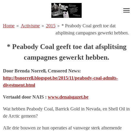
Ga
direct
naar
Home
»
Activisme
»
2015
»
* Peabody Coal geeft toe dat
de
afsplitsing campagnes gewerkt hebben.
hoofdinhoud
* Peabody Coal geeft toe dat afsplitsing
campagnes gewerkt hebben.
Door Brenda Norrell, Censored News:
http://bsnorrell.blogspot.be/2015/11/peabody-coal-admits-
divestment.html
Vertaald door NAIS :
www.denaisgazet.be
Wat hebben Peabody Coal, Barrick Gold in Nevada, en Shell Oil in
de Arctic gemeen?
Alle drie bouwen ze hun operaties af vanwege sterk afnemende