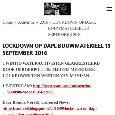
Ga
direct
naar
Home
»
Activisme
»
2016
»
LOCKDOWN OP DAPL
de
BOUWMATERIEEL 13
hoofdinhoud
SEPTEMBER 2016
LOCKDOWN OP DAPL BOUWMATERIEEL 13
SEPTEMBER 2016
TWINTIG WATERACTIVISTEN GEARRESTEERD
DOOR OPROERPOLITIE TIJDENS MEERDERE
LOCKDOWNS TEN WESTEN VAN MANDAN
LIVESTREAM:
http://livestream.com/unicornriot/
…/6340986/videos/135622692
Door Brenda Norrell, Censored News:
http://bsnorrell.blogspot.be/2016/09/lockdown-on-dapl-
construction-machinery.html