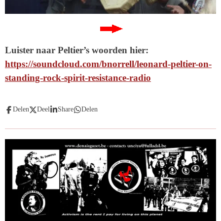
Luister naar Peltier’s woorden hier:
https://soundcloud.com/bnorrell/leonard-peltier-on-
standing-rock-spirit-resistance-radio
Delen
Deel
Share
Delen