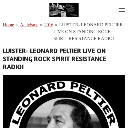
Ga
direct
naar
Home
»
Activisme
»
2016
»
LUISTER- LEONARD PELTIER
de
LIVE ON STANDING ROCK
hoofdinhoud
SPIRIT RESISTANCE RADIO!
LUISTER- LEONARD PELTIER LIVE ON
STANDING ROCK SPIRIT RESISTANCE
RADIO!