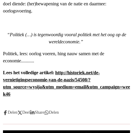
doel diende: (her)bewapening van de natie en daarmee:
oorlogsvoering.
“Politiek (…) is tegenwoordig vooral politiek met het oog op de
wereldeconomie.”
Politiek, lees: oorlog voeren, hing nauw samen met de
economie...........
Lees het volledige artikel:
http://historiek.net/de-
vernietigingseconomie-van-de-nazis/54508/?
utm_source=wysija&utm_medium=email&utm_campaign=wee
k46
Delen
Deel
Share
Delen