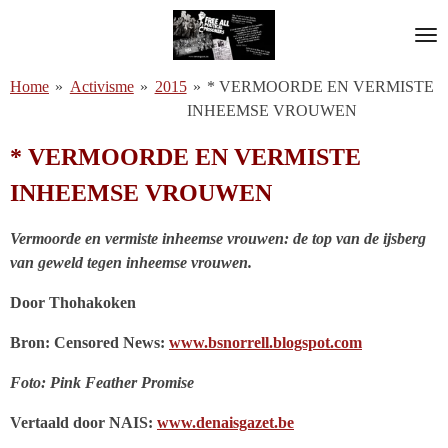
Ga
direct
naar
Home
»
Activisme
»
2015
»
* VERMOORDE EN VERMISTE
de
INHEEMSE VROUWEN
hoofdinhoud
* VERMOORDE EN VERMISTE
INHEEMSE VROUWEN
Vermoorde en vermiste inheemse vrouwen: de top van de ijsberg
van geweld tegen inheemse vrouwen.
Door Thohakoken
Bron: Censored News:
www.bsnorrell.blogspot.com
Foto: Pink Feather Promise
Vertaald door NAIS:
www.denaisgazet.be