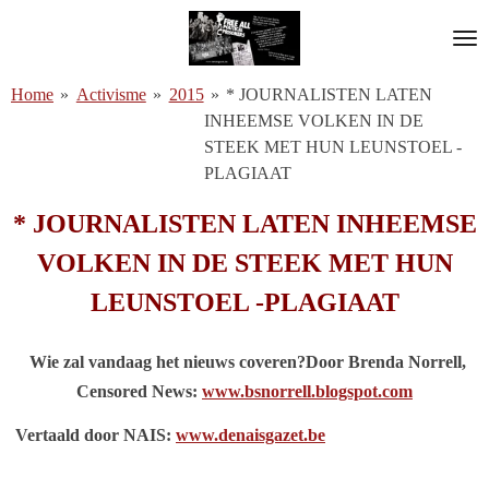
Ga
direct
naar
Home
»
Activisme
»
2015
»
* JOURNALISTEN LATEN
de
INHEEMSE VOLKEN IN DE
hoofdinhoud
STEEK MET HUN LEUNSTOEL -
PLAGIAAT
* JOURNALISTEN LATEN INHEEMSE
VOLKEN IN DE STEEK MET HUN
LEUNSTOEL -PLAGIAAT
Wie zal vandaag het nieuws coveren?
Door Brenda Norrell,
Censored News:
www.bsnorrell.blogspot.com
Vertaald door NAIS:
www.denaisgazet.be