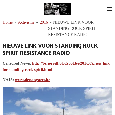
Ga
direct
naar
Home
»
Activisme
»
2016
»
NIEUWE LINK VOOR
de
STANDING ROCK SPIRIT
hoofdinhoud
RESISTANCE RADIO
NIEUWE LINK VOOR STANDING ROCK
SPIRIT RESISTANCE RADIO
Censored News:
http://bsnorrell.blogspot.be/2016/09/new-link-
for-standing-rock-spirit.html
NAIS:
www.denaisgazet.be