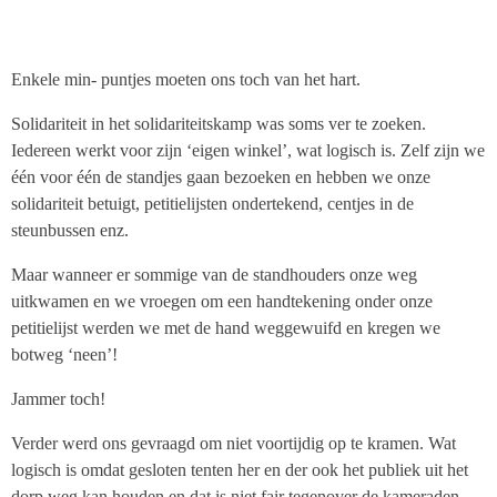
Enkele min- puntjes moeten ons toch van het hart.
Solidariteit in het solidariteitskamp was soms ver te zoeken.
Iedereen werkt voor zijn ‘eigen winkel’, wat logisch is. Zelf zijn we
één voor één de standjes gaan bezoeken en hebben we onze
solidariteit betuigt, petitielijsten ondertekend, centjes in de
steunbussen enz.
Maar wanneer er sommige van de standhouders onze weg
uitkwamen en we vroegen om een handtekening onder onze
petitielijst werden we met de hand weggewuifd en kregen we
botweg ‘neen’!
Jammer toch!
Verder werd ons gevraagd om niet voortijdig op te kramen. Wat
logisch is omdat gesloten tenten her en der ook het publiek uit het
dorp weg kan houden en dat is niet fair tegenover de kameraden.