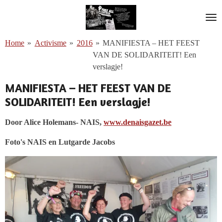
Ga
direct
naar
Home
»
Activisme
»
2016
»
MANIFIESTA – HET FEEST
de
VAN DE SOLIDARITEIT! Een
hoofdinhoud
verslagje!
MANIFIESTA – HET FEEST VAN DE
SOLIDARITEIT! Een verslagje!
Door Alice Holemans- NAIS,
www.denaisgazet.be
Foto's NAIS en Lutgarde Jacobs