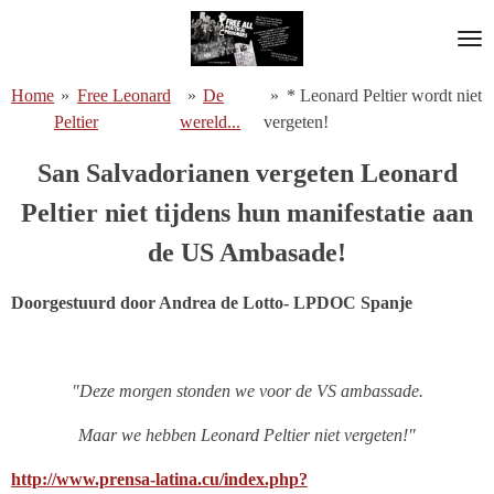
Ga
direct
naar
Home
»
Free Leonard
»
De
»
* Leonard Peltier wordt niet
de
Peltier
wereld...
vergeten!
hoofdinhoud
San Salvadorianen vergeten Leonard
Peltier niet tijdens hun manifestatie aan
de US Ambasade!
Doorgestuurd door Andrea de Lotto- LPDOC Spanje
"Deze morgen stonden we voor de VS ambassade.
Maar we hebben Leonard Peltier niet vergeten!"
http://www.prensa-latina.cu/index.php?