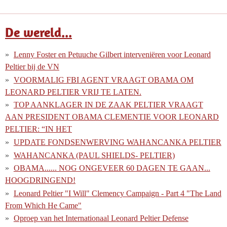
De wereld...
Lenny Foster en Petuuche Gilbert interveniëren voor Leonard
Peltier bij de VN
VOORMALIG FBI AGENT VRAAGT OBAMA OM
LEONARD PELTIER VRIJ TE LATEN.
TOP AANKLAGER IN DE ZAAK PELTIER VRAAGT
AAN PRESIDENT OBAMA CLEMENTIE VOOR LEONARD
PELTIER: “IN HET
UPDATE FONDSENWERVING WAHANCANKA PELTIER
WAHANCANKA (PAUL SHIELDS- PELTIER)
OBAMA...... NOG ONGEVEER 60 DAGEN TE GAAN...
HOOGDRINGEND!
Leonard Peltier "I Will" Clemency Campaign - Part 4 "The Land
From Which He Came"
Oproep van het Internationaal Leonard Peltier Defense