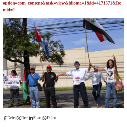
option=com_content&task=view&idioma=1&id=4171371&Ite
mid=1
Delen
Deel
Share
Delen