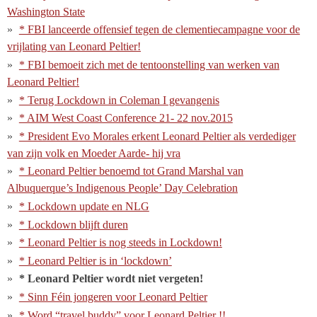
Washington State
* FBI lanceerde offensief tegen de clementiecampagne voor de
vrijlating van Leonard Peltier!
* FBI bemoeit zich met de tentoonstelling van werken van
Leonard Peltier!
* Terug Lockdown in Coleman I gevangenis
* AIM West Coast Conference 21- 22 nov.2015
* President Evo Morales erkent Leonard Peltier als verdediger
van zijn volk en Moeder Aarde- hij vra
* Leonard Peltier benoemd tot Grand Marshal van
Albuquerque’s Indigenous People’ Day Celebration
* Lockdown update en NLG
* Lockdown blijft duren
* Leonard Peltier is nog steeds in Lockdown!
* Leonard Peltier is in ‘lockdown’
* Leonard Peltier wordt niet vergeten!
* Sinn Féin jongeren voor Leonard Peltier
* Word “travel buddy” voor Leonard Peltier !!