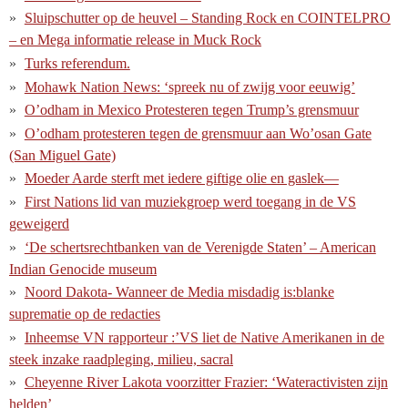
Sluipschutter op de heuvel – Standing Rock en COINTELPRO
– en Mega informatie release in Muck Rock
Turks referendum.
Mohawk Nation News: ‘spreek nu of zwijg voor eeuwig’
O’odham in Mexico Protesteren tegen Trump’s grensmuur
O’odham protesteren tegen de grensmuur aan Wo’osan Gate
(San Miguel Gate)
Moeder Aarde sterft met iedere giftige olie en gaslek—
First Nations lid van muziekgroep werd toegang in de VS
geweigerd
‘De schertsrechtbanken van de Verenigde Staten’ – American
Indian Genocide museum
Noord Dakota- Wanneer de Media misdadig is:blanke
suprematie op de redacties
Inheemse VN rapporteur :’VS liet de Native Amerikanen in de
steek inzake raadpleging, milieu, sacral
Cheyenne River Lakota voorzitter Frazier: ‘Wateractivisten zijn
helden’