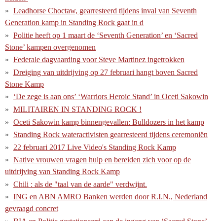
Leadhorse Choctaw, gearresteerd tijdens inval van Seventh
Generation kamp in Standing Rock gaat in d
Politie heeft op 1 maart de ‘Seventh Generation’ en ‘Sacred
Stone’ kampen overgenomen
Federale dagvaarding voor Steve Martinez ingetrokken
Dreiging van uitdrijving op 27 februari hangt boven Sacred
Stone Kamp
‘De zege is aan ons’ ‘Warriors Heroic Stand’ in Oceti Sakowin
MILITAIREN IN STANDING ROCK !
Oceti Sakowin kamp binnengevallen: Bulldozers in het kamp
Standing Rock wateractivisten gearresteerd tijdens ceremoniën
22 februari 2017 Live Video's Standing Rock Kamp
Native vrouwen vragen hulp en bereiden zich voor op de
uitdrijving van Standing Rock Kamp
Chili : als de "taal van de aarde" verdwijnt.
ING en ABN AMRO Banken werden door R.I.N., Nederland
gevraagd concret