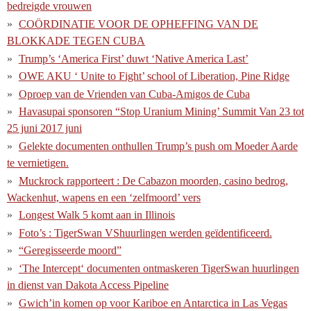
bedreigde vrouwen
COÖRDINATIE VOOR DE OPHEFFING VAN DE
BLOKKADE TEGEN CUBA
Trump’s ‘America First’ duwt ‘Native America Last’
OWE AKU ‘ Unite to Fight’ school of Liberation, Pine Ridge
Oproep van de Vrienden van Cuba-Amigos de Cuba
Havasupai sponsoren “Stop Uranium Mining’ Summit Van 23 tot
25 juni 2017 juni
Gelekte documenten onthullen Trump’s push om Moeder Aarde
te vernietigen.
Muckrock rapporteert : De Cabazon moorden, casino bedrog,
Wackenhut, wapens en een ‘zelfmoord’ vers
Longest Walk 5 komt aan in Illinois
Foto’s : TigerSwan VShuurlingen werden geïdentificeerd.
“Geregisseerde moord”
‘The Intercept‘ documenten ontmaskeren TigerSwan huurlingen
in dienst van Dakota Access Pipeline
Gwich’in komen op voor Kariboe en Antarctica in Las Vegas