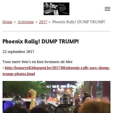
Ga
direct
naar
Home
»
Activisme
»
2017
»
Phoenix Rally! DUMP TRUMP!
de
hoofdinhoud
Phoenix Rally! DUMP TRUMP!
22 september 2017
Voor meer foto's en hun bronnen zie hier
:
http://bsnorrell.blogspot.be/2017/08/phoenix-rally-now-dump-
trump-photos.html