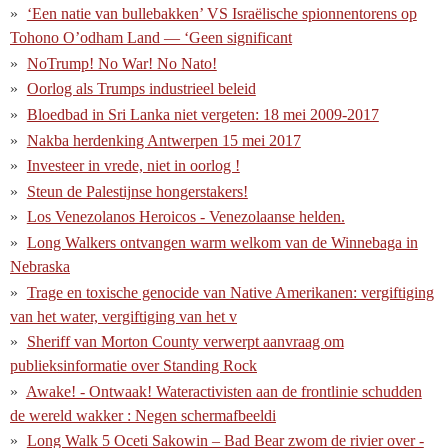
‘Een natie van bullebakken’ VS Israëlische spionnentorens op
Tohono O’odham Land — ‘Geen significant
NoTrump! No War! No Nato!
Oorlog als Trumps industrieel beleid
Bloedbad in Sri Lanka niet vergeten: 18 mei 2009-2017
Nakba herdenking Antwerpen 15 mei 2017
Investeer in vrede, niet in oorlog !
Steun de Palestijnse hongerstakers!
Los Venezolanos Heroicos - Venezolaanse helden.
Long Walkers ontvangen warm welkom van de Winnebaga in
Nebraska
Trage en toxische genocide van Native Amerikanen: vergiftiging
van het water, vergiftiging van het v
Sheriff van Morton County verwerpt aanvraag om
publieksinformatie over Standing Rock
Awake! - Ontwaak! Wateractivisten aan de frontlinie schudden
de wereld wakker : Negen schermafbeeldi
Long Walk 5 Oceti Sakowin – Bad Bear zwom de rivier over -