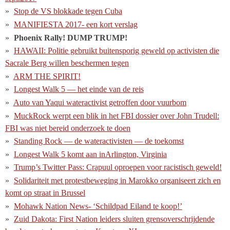
Stop de VS blokkade tegen Cuba
MANIFIESTA 2017- een kort verslag
Phoenix Rally! DUMP TRUMP!
HAWAII: Politie gebruikt buitensporig geweld op activisten die
Sacrale Berg willen beschermen tegen
ARM THE SPIRIT!
Longest Walk 5 — het einde van de reis
Auto van Yaqui wateractivist getroffen door vuurbom
MuckRock werpt een blik in het FBI dossier over John Trudell:
FBI was niet bereid onderzoek te doen
Standing Rock — de wateractivisten — de toekomst
Longest Walk 5 komt aan inArlington, Virginia
Trump’s Twitter Pass: Crapuul oproepen voor racistisch geweld!
Solidariteit met protestbeweging in Marokko organiseert zich en
komt op straat in Brussel
Mohawk Nation News- ‘Schildpad Eiland te koop!’
Zuid Dakota: First Nation leiders sluiten grensoverschrijdende