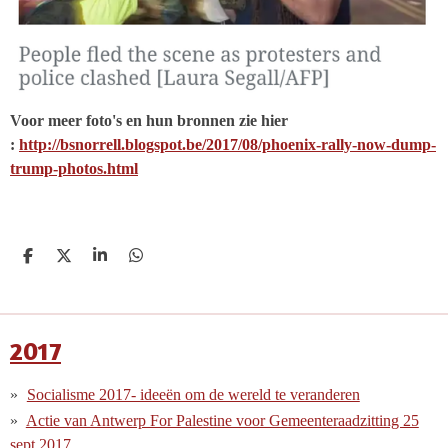
Voor meer foto's en hun bronnen zie hier
:
http://bsnorrell.blogspot.be/2017/08/phoenix-rally-now-dump-
trump-photos.html
D
D
S
D
e
e
h
e
l
e
a
l
e
l
r
e
n
e
n
2017
Socialisme 2017- ideeën om de wereld te veranderen
Actie van Antwerp For Palestine voor Gemeenteraadzitting 25
sept.2017