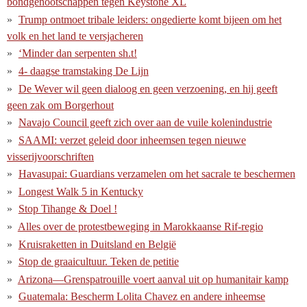
bondgenootschappen tegen Keystone XL
Trump ontmoet tribale leiders: ongedierte komt bijeen om het
volk en het land te versjacheren
‘Minder dan serpenten sh.t!
4- daagse tramstaking De Lijn
De Wever wil geen dialoog en geen verzoening, en hij geeft
geen zak om Borgerhout
Navajo Council geeft zich over aan de vuile kolenindustrie
SAAMI: verzet geleid door inheemsen tegen nieuwe
visserijvoorschriften
Havasupai: Guardians verzamelen om het sacrale te beschermen
Longest Walk 5 in Kentucky
Stop Tihange & Doel !
Alles over de protestbeweging in Marokkaanse Rif-regio
Kruisraketten in Duitsland en België
Stop de graaicultuur. Teken de petitie
Arizona—Grenspatrouille voert aanval uit op humanitair kamp
Guatemala: Bescherm Lolita Chavez en andere inheemse