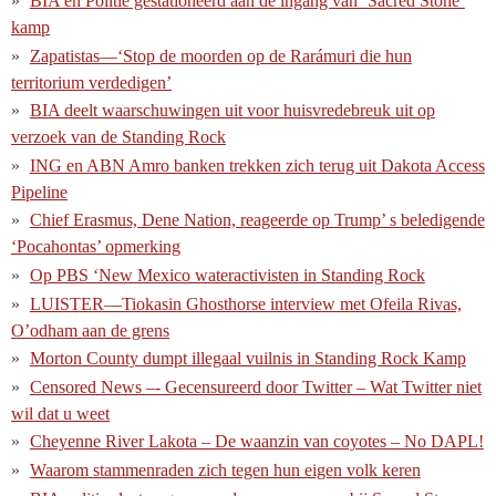
BIA en Politie gestationeerd aan de ingang van ‘Sacred Stone’
kamp
Zapatistas—‘Stop de moorden op de Rarámuri die hun
territorium verdedigen’
BIA deelt waarschuwingen uit voor huisvredebreuk uit op
verzoek van de Standing Rock
ING en ABN Amro banken trekken zich terug uit Dakota Access
Pipeline
Chief Erasmus, Dene Nation, reageerde op Trump’ s beledigende
‘Pocahontas’ opmerking
Op PBS ‘New Mexico wateractivisten in Standing Rock
LUISTER—Tiokasin Ghosthorse interview met Ofeila Rivas,
O’odham aan de grens
Morton County dumpt illegaal vuilnis in Standing Rock Kamp
Censored News –- Gecensureerd door Twitter – Wat Twitter niet
wil dat u weet
Cheyenne River Lakota – De waanzin van coyotes – No DAPL!
Waarom stammenraden zich tegen hun eigen volk keren