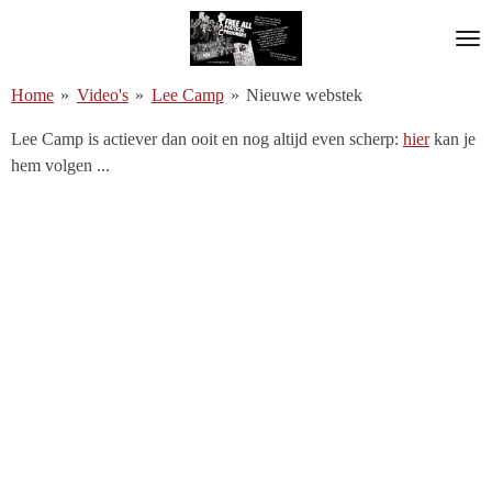
Ga
direct
naar
Home
»
Video's
»
Lee Camp
»
Nieuwe webstek
de
hoofdinhoud
Lee Camp is actiever dan ooit en nog altijd even scherp:
hier
kan je
hem volgen ...