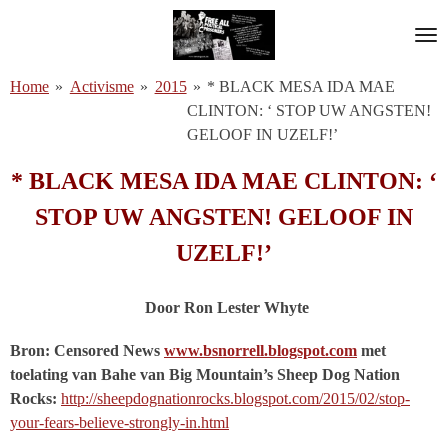
Ga
direct
naar
Home
»
Activisme
»
2015
»
* BLACK MESA IDA MAE
de
CLINTON: ‘ STOP UW ANGSTEN!
hoofdinhoud
GELOOF IN UZELF!’
* BLACK MESA IDA MAE CLINTON: ‘
STOP UW ANGSTEN! GELOOF IN
UZELF!’
Door Ron Lester Whyte
Bron: Censored News
www.bsnorrell.blogspot.com
met
toelating van Bahe van Big Mountain’s Sheep Dog Nation
Rocks:
http://sheepdognationrocks.blogspot.com/2015/02/stop-
your-fears-believe-strongly-in.html