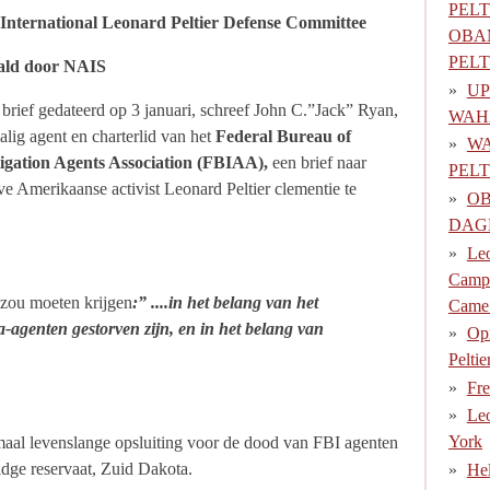
PEL
International Leonard Peltier Defense Committee
OBA
PELT
ald door NAIS
UP
 brief gedateerd op 3 januari, schreef John C.”Jack” Ryan,
WAH
lig agent en charterlid van het
Federal Bureau of
WA
tigation Agents Association (FBIAA),
een brief naar
PELT
e Amerikaanse activist Leonard Peltier clementie te
OB
DAG
Leo
Campa
 zou moeten krijgen
:” ....in het belang van het
Came
-agenten gestorven zijn, en in het belang van
Opr
Pelti
Fre
Leo
York
emaal levenslange opsluiting voor de dood van FBI agenten
idge reservaat, Zuid Dakota.
Hel