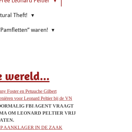
Free Leonard Peltier
ltural Theft!
 “Pamfletten” waren!
 wereld...
ny Foster en Petuuche Gilbert
veniëren voor Leonard Peltier bij de VN
ORMALIG FBI AGENT VRAAGT
MA OM LEONARD PELTIER VRIJ
LATEN.
P AANKLAGER IN DE ZAAK