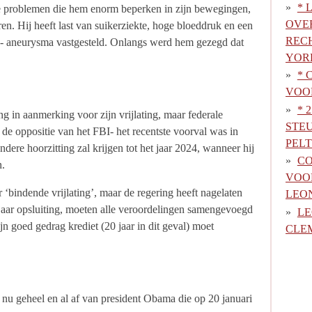
* 
he problemen die hem enorm beperken in zijn bewegingen,
OVE
ren. Hij heeft last van suikerziekte, hoge bloeddruk en een
REC
ta- aneurysma vastgesteld. Onlangs werd hem gezegd dat
YOR
* 
VOOR
* 
ng in aanmerking voor zijn vrijlating, maar federale
STE
 de oppositie van het FBI- het recentste voorval was in
PELT
dere hoorzitting zal krijgen tot het jaar 2024, wanneer hij
CO
n.
VOO
r ‘bindende vrijlating’, maar de regering heeft nagelaten
LEO
0 jaar opsluiting, moeten alle veroordelingen samengevoegd
LE
n goed gedrag krediet (20 jaar in dit geval) moet
CLE
gt nu geheel en al af van president Obama die op 20 januari