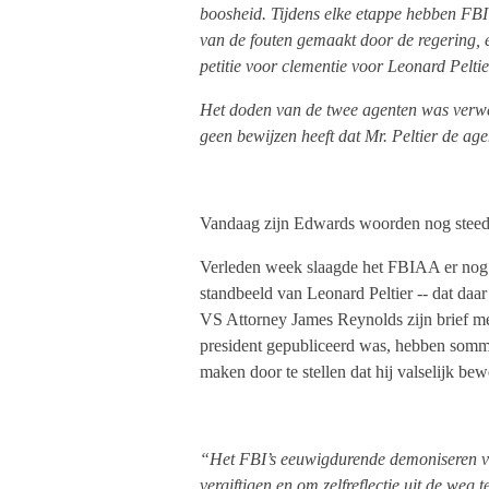
boosheid. Tijdens elke etappe hebben FBI 
van de fouten gemaakt door de regering, e
petitie voor clementie voor Leonard Peltier 
Het doden van de twee agenten was verwe
geen bewijzen heeft dat Mr. Peltier de ag
Vandaag zijn Edwards woorden nog steeds
Verleden week slaagde het FBIAA er nog 
standbeeld van Leonard Peltier -- dat daar
VS Attorney James Reynolds zijn brief me
president gepubliceerd was, hebben som
maken door te stellen dat hij valselijk bew
“Het FBI’s eeuwigdurende demoniseren va
vergiftigen en om zelfreflectie uit de weg t