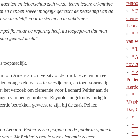
tento
agenten en leiderschap zich verzet tegen iedere erkenning
* F
n zij hebben zoveel mogelijk getracht de bedoeling van de
cleme
verkeerdelijk voor te stellen en te politiseren.
Leona
rpelijk, maar de regering heeft nu toegegeven dat men
* F
enten gedood heeft.”
van w
* 
* A
 toepasselijk.
nov.2
* P
in om American University onder druk te zetten om een
Peltie
 tentoongesteld was -- te verwijderen, en toen voormalig
Aarde-
t het verzoek om clementie voor Leonard Peltier aan de
* L
migen van hen geprobeerd Reynolds ongeloofwaardig te
Marsh
eerde betrokken geweest te zijn bij de zaak Peltier.
Day C
* 
* L
n Leonard Peltier is een poging om de publieke opinie te
* L
e gaan. Mr.Peltier’ s petitie voor clementie is geen