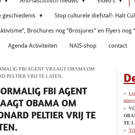
e
Anti-fascistisch nieuws
Video's
e geschiedenis
Stop culturele diefstal!- Halt Cu
ktivisme”, Brochures nog “Brosjures” en Flyers nog
Agenda Activiteiten
NAIS-shop
contact
MALIG FBI AGENT VRAAGT OBAMA OM
De
D PELTIER VRIJ TE LATEN.
ORMALIG FBI AGENT
Len
AAGT OBAMA OM
inter
VO
ONARD PELTIER VRIJ TE
OBA
TE 
TEN.
TO