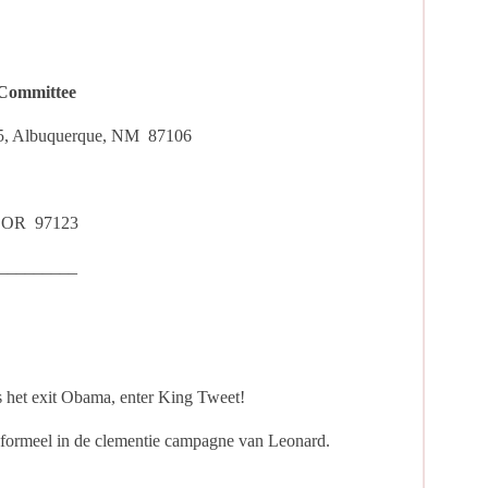
 Committee
#5, Albuquerque, NM 87106
o, OR 97123
_________
is het exit Obama, enter King Tweet!
 formeel in de clementie campagne van Leonard.