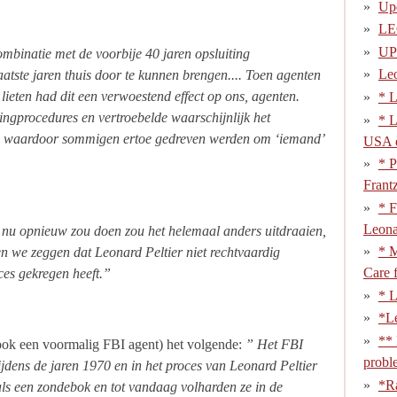
Upd
LE
UP
mbinatie met de voorbije 40 jaren opsluiting
Leo
aatste jaren thuis door te kunnen brengen.... Toen agenten
lieten had dit een verwoestend effect op ons, agenten.
* L
ingprocedures en vertroebelde waarschijnlijk het
* L
m waardoor sommigen ertoe gedreven werden om ‘iemand’
USA e
* P
Frant
* F
Leonar
t nu opnieuw zou doen zou het helemaal anders uitdraaien,
* 
 we zeggen dat Leonard Peltier niet rechtvaardig
Care 
es gekregen heeft.”
* L
*Le
** 
ook een voormalig FBI agent) het volgende:
” Het FBI
probl
tijdens de jaren 1970 en in het proces van Leonard Peltier
*Ra
als een zondebok en tot vandaag volharden ze in de