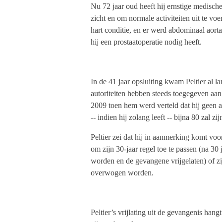
Nu 72 jaar oud heeft hij ernstige medisc
zicht en om normale activiteiten uit te voe
hart conditie, en er werd abdominaal aor
hij een prostaatoperatie nodig heeft.
In de 41 jaar opsluiting kwam Peltier al la
autoriteiten hebben steeds toegegeven aan
2009 toen hem werd verteld dat hij geen an
-- indien hij zolang leeft -- bijna 80 zal zij
Peltier zei dat hij in aanmerking komt voo
om zijn 30-jaar regel toe te passen (na 3
worden en de gevangene vrijgelaten) of zij
overwogen worden.
Peltier’s vrijlating uit de gevangenis han