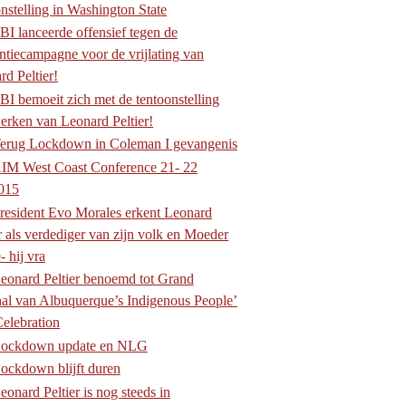
onstelling in Washington State
BI lanceerde offensief tegen de
ntiecampagne voor de vrijlating van
rd Peltier!
BI bemoeit zich met de tentoonstelling
erken van Leonard Peltier!
Terug Lockdown in Coleman I gevangenis
IM West Coast Conference 21- 22
015
resident Evo Morales erkent Leonard
r als verdediger van zijn volk en Moeder
 hij vra
eonard Peltier benoemd tot Grand
al van Albuquerque’s Indigenous People’
elebration
Lockdown update en NLG
ockdown blijft duren
eonard Peltier is nog steeds in