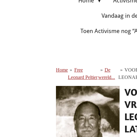
Home
Activism
Vandaag in d
Toen Activisme nog “A
Home
»
Free
»
De
»
VOOR
Leonard Peltier
wereld...
LEONAR
VO
VR
LE
LA