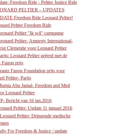
ate: Freedom Ride - Peltier Justice Ride
ONARD PELTIER – UPDATES
DATE Freedom Ride Leonard Peltier!
nard Peltier Freedom Ride
eonard Peltier "Ik wil" campagne
eonard Peltier- Amnesty International-
ist Clementie voor Leonard Peltier
arijs: Leonard Peltier geëerd met de
z Fanon prijs
rantz Fanon Foundation prijs voor
d Peltier- Parijs
Mumia Abu Jamal- Freedom and Med
for Leonard Peltier
P- Bericht van 16 jan.2016
onard Peltier: Update 11 januari 2016
Leonard Peltier: Dringende medische
emen
lly For Freedom & Justice / update