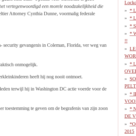
Lock
 het vertegenwoordigd een morele noodzakelijkheid die
* L
eltier Attorney Cynthia Dunne, voormalig federale
* L
* S
* W
!!
- security gevangenis in Coleman, Florida, ver weg van
LE
WOR
* 
aktisch onmogelijk.
OVE
rkleinkinderen heeft hij nog nooit ontmoet.
SO
PELT
rleden terwijl hij in Washington DC actie voerde voor de
* 
VOO
ier toestemming te geven om de begrafenis van zijn zoon
* 
DE 
*O
2015