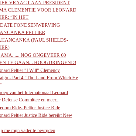
TIER VRAAGT AAN PRESIDENT
MA CLEMENTIE VOOR LEONARD
IER: “IN HET
DATE FONDSENWERVING
ANCANKA PELTIER
HANCANKA (PAUL SHIELDS-
IER)
AMA...... NOG ONGEVEER 60
EN TE GAAN... HOOGDRINGEND!
nard Peltier "I Will" Clemency
ign - Part 4 "The Land From Which He
"
oep van het Internationaal Leonard
er Defense Committee en meer...
edom Ride- Peltier Justice Ride
nard Peltier Justice Ride bereikt New
p me mijn vader te bevrijden