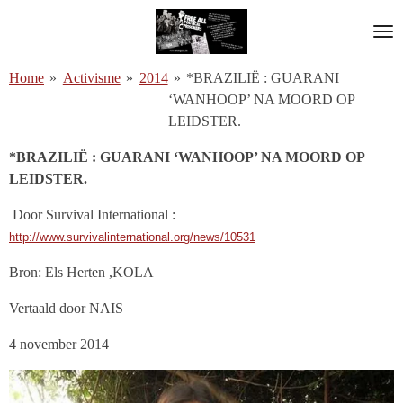
Ga
direct
naar
Home
»
Activisme
»
2014
»
*BRAZILIË : GUARANI
de
‘WANHOOP’ NA MOORD OP
hoofdinhoud
LEIDSTER.
*BRAZILIË : GUARANI ‘WANHOOP’ NA MOORD OP
LEIDSTER.
Door Survival International :
http://www.survivalinternational.org/news/10531
Bron: Els Herten ,KOLA
Vertaald door NAIS
4 november 2014