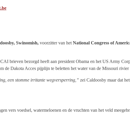
.be
doosby, Swinomish,
voorzitter van het
National Congress of Americ
AI brieven bezorgd heeft aan president Obama en het US Army Corps o
 de Dakota Acces pijplijn te beletten het water van de Missouri rivier t
ing, een stomme irritante wegversperring,”
zei Caldoosby maar dat het
agen vers voedsel, watermeloenen en de vruchten van het veld meegeb