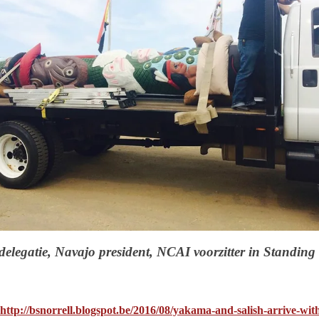
delegatie, Navajo president, NCAI voorzitter in Standin
http://bsnorrell.blogspot.be/2016/08/yakama-and-salish-arrive-wit