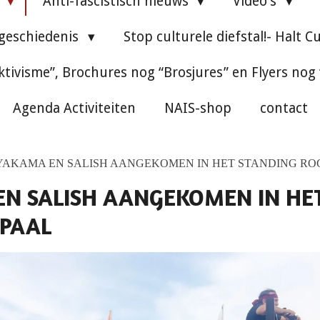
e
Anti-fascistisch nieuws
Video's
 geschiedenis
Stop culturele diefstal!- Halt C
ktivisme”, Brochures nog “Brosjures” en Flyers nog
Agenda Activiteiten
NAIS-shop
contact
YAKAMA EN SALISH AANGEKOMEN IN HET STANDING R
N SALISH AANGEKOMEN IN HE
PAAL