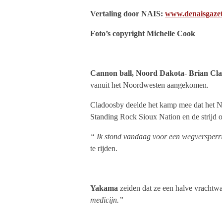
Vertaling door NAIS:
www.denaisgazet
Foto’s copyright Michelle Cook
Cannon ball, Noord Dakota
-
Brian Cla
vanuit het Noordwesten aangekomen.
Cladoosby deelde het kamp mee dat het NC
Standing Rock Sioux Nation en de strijd om
“ Ik stond vandaag voor een wegversperr
te rijden.
Yakama
zeiden dat ze een halve vrachtw
medicijn.”