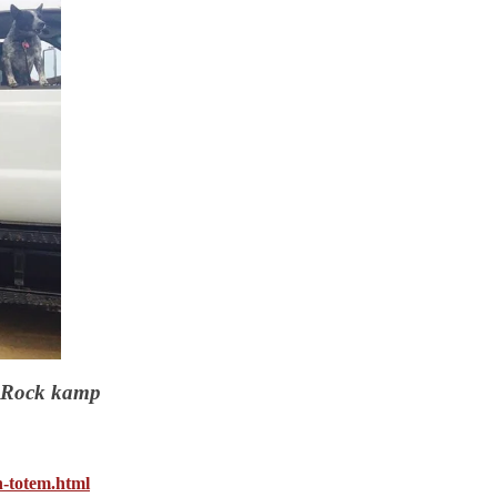
g Rock kamp
h-totem.html