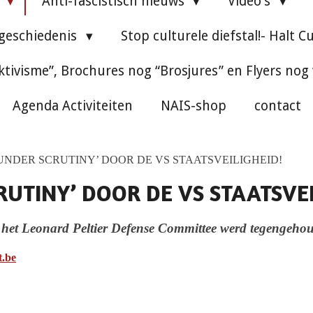
e
Anti-fascistisch nieuws
Video's
 geschiedenis
Stop culturele diefstal!- Halt C
ktivisme”, Brochures nog “Brosjures” en Flyers nog
Agenda Activiteiten
NAIS-shop
contact
‘ UNDER SCRUTINY’ DOOR DE VS STAATSVEILIGHEID!
CRUTINY’ DOOR DE VS STAATSVE
het Leonard Peltier Defense Committee werd tegengehoud
t.be