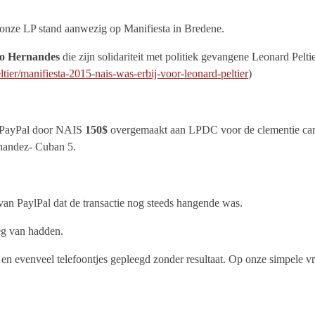
onze LP stand aanwezig op Manifiesta in Bredene.
o Hernandes
die zijn solidariteit met politiek gevangene Leonard Peltie
tier/manifiesta-2015-nais-was-erbij-voor-leonard-peltier
)
 PayPal door NAIS
150$
overgemaakt aan LPDC voor de clementie ca
nandez- Cuban 5.
n PaylPal dat de transactie nog steeds hangende was.
eg van hadden.
 en evenveel telefoontjes gepleegd zonder resultaat. Op onze simpele v