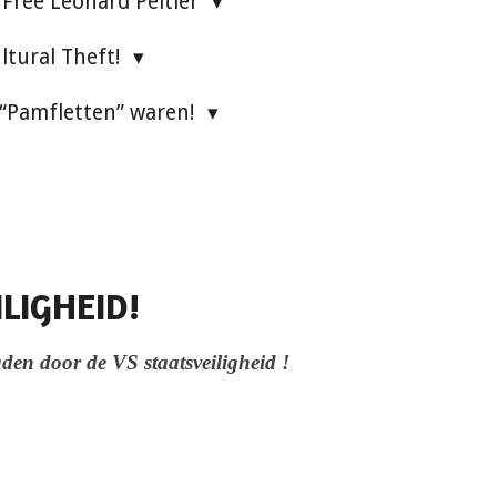
Free Leonard Peltier
ultural Theft!
 “Pamfletten” waren!
ILIGHEID!
en door de VS staatsveiligheid !