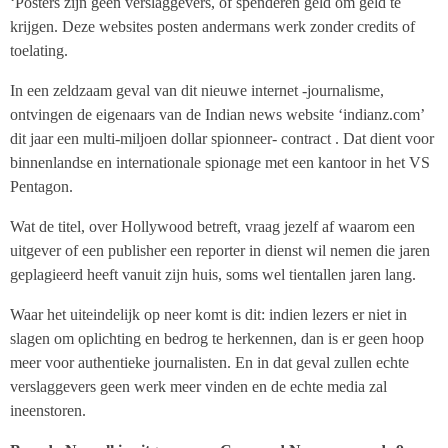
‘Posters zijn geen verslaggevers, of spenderen geld om geld te
krijgen. Deze websites posten andermans werk zonder credits of
toelating.
In een zeldzaam geval van dit nieuwe internet -journalisme,
ontvingen de eigenaars van de Indian news website ‘indianz.com’
dit jaar een multi-miljoen dollar spionneer- contract . Dat dient voor
binnenlandse en internationale spionage met een kantoor in het VS
Pentagon.
Wat de titel, over Hollywood betreft, vraag jezelf af waarom een
uitgever of een publisher een reporter in dienst wil nemen die jaren
geplagieerd heeft vanuit zijn huis, soms wel tientallen jaren lang.
Waar het uiteindelijk op neer komt is dit: indien lezers er niet in
slagen om oplichting en bedrog te herkennen, dan is er geen hoop
meer voor authentieke journalisten. En in dat geval zullen echte
verslaggevers geen werk meer vinden en de echte media zal
ineenstoren.