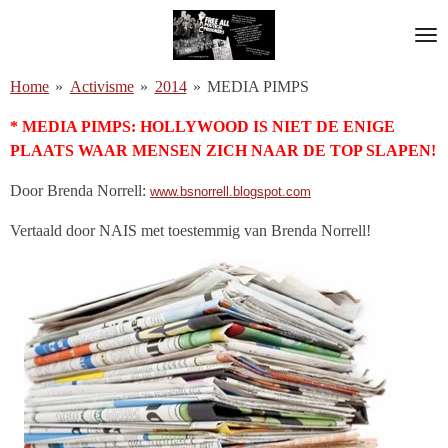
Ga
direct
naar
Home
»
Activisme
»
2014
»
MEDIA PIMPS
de
hoofdinhoud
* MEDIA PIMPS: HOLLYWOOD IS NIET DE ENIGE
PLAATS WAAR MENSEN ZICH NAAR DE TOP SLAPEN!
Door Brenda Norrell:
www.bsnorrell.blogspot.com
Vertaald door NAIS met toestemmig van Brenda Norrell!