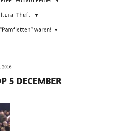
Free Leonard Peltier
ultural Theft!
 “Pamfletten” waren!
 2016
OP 5 DECEMBER