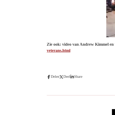
Zie ook: video van Andrew Kimmel en 
veterans.html
Delen
Deel
Share