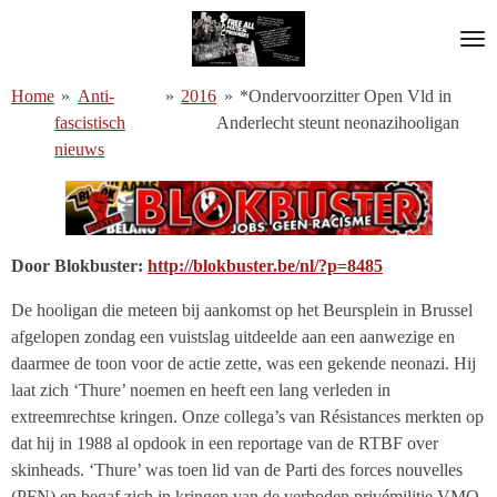
Ga
direct
naar
Home
»
Anti-
»
2016
»
*Ondervoorzitter Open Vld in
de
fascistisch
Anderlecht steunt neonazihooligan
hoofdinhoud
nieuws
Door Blokbuster:
http://blokbuster.be/nl/?p=8485
De hooligan die meteen bij aankomst op het Beursplein in Brussel
afgelopen zondag een vuistslag uitdeelde aan een aanwezige en
daarmee de toon voor de actie zette, was een gekende neonazi. Hij
laat zich ‘Thure’ noemen en heeft een lang verleden in
extreemrechtse kringen. Onze collega’s van Résistances merkten op
dat hij in 1988 al opdook in een reportage van de RTBF over
skinheads. ‘Thure’ was toen lid van de Parti des forces nouvelles
(PFN) en begaf zich in kringen van de verboden privémilitie VMO