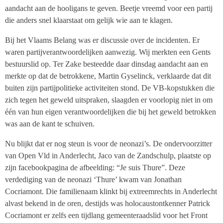
aandacht aan de hooligans te geven. Beetje vreemd voor een partij
die anders snel klaarstaat om gelijk wie aan te klagen.
Bij het Vlaams Belang was er discussie over de incidenten. Er
waren partijverantwoordelijken aanwezig. Wij merkten een Gents
bestuurslid op. Ter Zake besteedde daar dinsdag aandacht aan en
merkte op dat de betrokkene, Martin Gyselinck, verklaarde dat dit
buiten zijn partijpolitieke activiteiten stond. De VB-kopstukken die
zich tegen het geweld uitspraken, slaagden er voorlopig niet in om
één van hun eigen verantwoordelijken die bij het geweld betrokken
was aan de kant te schuiven.
Nu blijkt dat er nog steun is voor de neonazi’s. De ondervoorzitter
van Open Vld in Anderlecht, Jaco van de Zandschulp, plaatste op
zijn facebookpagina de afbeelding: “Je suis Thure”. Deze
verdediging van de neonazi ‘Thure’ kwam van Jonathan
Cocriamont. Die familienaam klinkt bij extreemrechts in Anderlecht
alvast bekend in de oren, destijds was holocaustontkenner Patrick
Cocriamont er zelfs een tijdlang gemeenteraadslid voor het Front