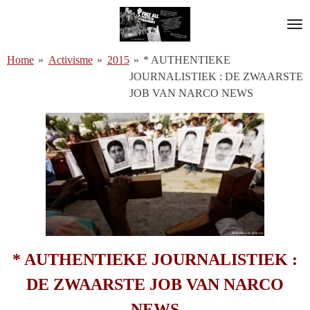
Ga
direct
naar
Home
»
Activisme
»
2015
»
* AUTHENTIEKE
de
JOURNALISTIEK : DE ZWAARSTE
hoofdinhoud
JOB VAN NARCO NEWS
* AUTHENTIEKE JOURNALISTIEK :
DE ZWAARSTE JOB VAN NARCO
NEWS