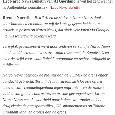
Het Narco News Bulletin
van
Al Giordano
is wat het zegt wat het
is: Authentieke journalistiek.
Narco News Bulletin
Brenda Norrell
:
“ Ik wil Al en de staf van Narco News danken
voor hun moed en omdat ze mij de kans gegeven hebben om
artikels te posten op Narco News, dat sinds vele jaren via Google-
nieuws wereldwijd bekeken werd.
Terwijl ik gecensureerd werd door anderen verschafte Narco News
me de middelen om nieuws over mijn reizen met de Zapatista’s en
over de strijd voor waardigheid, autonomie en rechtvaardigheid te
publiceren.
Narco News heeft ook de realiteit aan de US/Mexico grens onder
aandacht gebracht. Terwijl de mainstream zich focuste op het
creëren van vreemdelingenhaat tegen migranten- en de zakken
vulden van grens -contractors en private gevangenissen- kwam
Narco News met de waarheid naar buiten, waaronder ook de
drugsdealende grenspatrouilles , US spionnentorens op Tohono
O’odham land, en drones aan de grens.