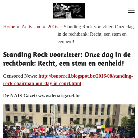
Ga
direct
naar
Home
»
Activisme
»
2016
»
Standing Rock voorzitter: Onze dag
de
in de rechtbank: Recht, een stem en
hoofdinhoud
eenheid!
Standing Rock voorzitter: Onze dag in de
rechtbank: Recht, een stem en eenheid!
Censored News:
http://bsnorrell.blogspot.be/2016/08/standing-
rock-chairman-our-day-in-court.html
De NAIS Gazet: www.denaisgazet.be