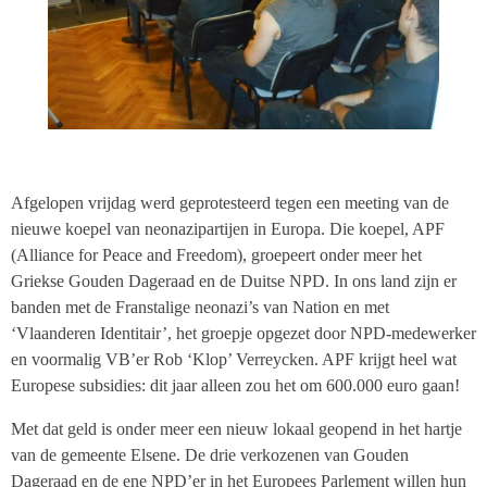
Afgelopen vrijdag werd geprotesteerd tegen een meeting van de
nieuwe koepel van neonazipartijen in Europa. Die koepel, APF
(Alliance for Peace and Freedom), groepeert onder meer het
Griekse Gouden Dageraad en de Duitse NPD. In ons land zijn er
banden met de Franstalige neonazi’s van Nation en met
‘Vlaanderen Identitair’, het groepje opgezet door NPD-medewerker
en voormalig VB’er Rob ‘Klop’ Verreycken. APF krijgt heel wat
Europese subsidies: dit jaar alleen zou het om 600.000 euro gaan!
Met dat geld is onder meer een nieuw lokaal geopend in het hartje
van de gemeente Elsene. De drie verkozenen van Gouden
Dageraad en de ene NPD’er in het Europees Parlement willen hun