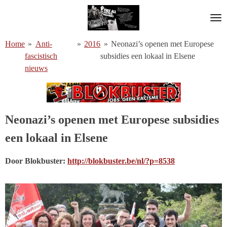
Ga
direct
naar
Home
»
Anti-
»
2016
»
Neonazi’s openen met Europese
de
fascistisch
subsidies een lokaal in Elsene
hoofdinhoud
nieuws
Neonazi’s openen met Europese subsidies
een lokaal in Elsene
Door Blokbuster:
http://blokbuster.be/nl/?p=8538