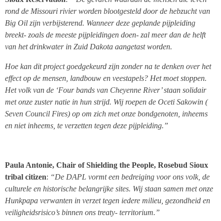
rond de Missouri rivier worden blootgesteld door de hebzucht van
Big Oil zijn verbijsterend. Wanneer deze geplande pijpleiding
breekt- zoals de meeste pijpleidingen doen- zal meer dan de helft
van het drinkwater in Zuid Dakota aangetast worden.
Hoe kan dit project goedgekeurd zijn zonder na te denken over het
effect op de mensen, landbouw en veestapels? Het moet stoppen.
Het volk van de ‘Four bands van Cheyenne River’ staan solidair
met onze zuster natie in hun strijd. Wij roepen de Oceti Sakowin (
Seven Council Fires) op om zich met onze bondgenoten, inheems
en niet inheems, te verzetten tegen deze pijpleiding.”
Paula Antonie, Chair of Shielding the People, Rosebud Sioux
tribal citizen
:
“De DAPL vormt een bedreiging voor ons volk, de
culturele en historische belangrijke sites. Wij staan samen met onze
Hunkpapa verwanten in verzet tegen iedere milieu, gezondheid en
veiligheidsrisico’s binnen ons treaty- territorium.”