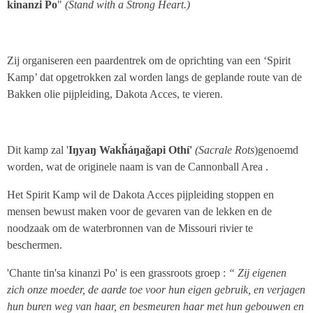
kinanzi Po
"
(Stand with a Strong Heart.)
Zij organiseren een paardentrek om de oprichting van een ‘Spirit
Kamp’ dat opgetrokken zal worden langs de geplande route van de
Bakken olie pijpleiding, Dakota Acces, te vieren.
Dit kamp zal '
Iŋyaŋ Wakȟáŋaǧapi Othí'
(Sacrale Rots
)
genoemd
worden, wat de originele naam is van de Cannonball Area .
Het Spirit Kamp wil de Dakota Acces pijpleiding stoppen en
mensen bewust maken voor de gevaren van de lekken en de
noodzaak om de waterbronnen van de Missouri rivier te
beschermen.
'Chante tin'sa kinanzi Po'
is een grassroots groep :
“ Zij eigenen
zich onze moeder, de aarde toe voor hun eigen gebruik, en verjagen
hun buren weg van haar, en besmeuren haar met hun gebouwen en