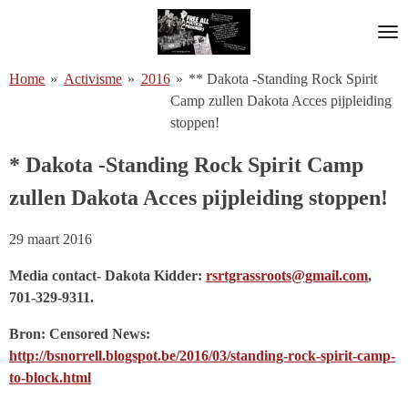
Ga
direct
naar
Home
»
Activisme
»
2016
»
** Dakota -Standing Rock Spirit
de
Camp zullen Dakota Acces pijpleiding
hoofdinhoud
stoppen!
* Dakota -Standing Rock Spirit Camp
zullen Dakota Acces pijpleiding stoppen!
29 maart 2016
Media contact- Dakota Kidder:
rsrtgrassroots@gmail.com
,
701-329-9311.
Bron: Censored News:
http://bsnorrell.blogspot.be/2016/03/standing-rock-spirit-camp-
to-block.html