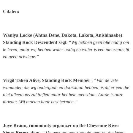
Citaten:
Waniya Locke (Ahtna Dene, Dakota, Lakota, Anishinaabe)
Standing Rock Descendent
zegt
:
“Wij hebben geen olie nodig om
te leven, maar wij hebben water nodig en water is een mensenrecht
en geen privilege.”
Virgil Taken Alive, Standing Rock Member
:
“Van de vele
wandaden die wij ondergaan en doorstaan hebben, is dit er een die
niet alleen ons zal treffen maar het hele mensdom. Aarde is onze
moeder. Wij moeten haar beschermen.”
Joye Braun, community organizer on the Cheyenne River
Sioux Reservation
:
” De gevaren waaraan de mensen die leven