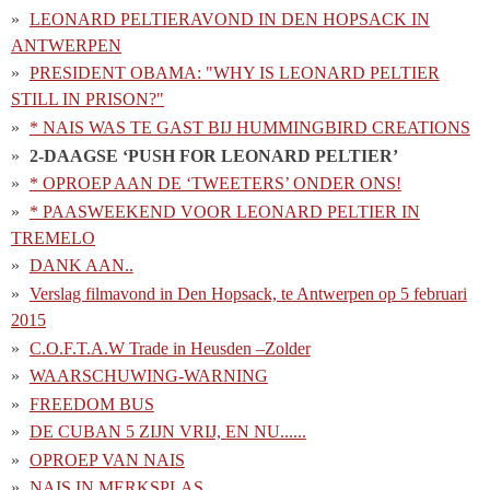
LEONARD PELTIERAVOND IN DEN HOPSACK IN
ANTWERPEN
PRESIDENT OBAMA: "WHY IS LEONARD PELTIER
STILL IN PRISON?"
* NAIS WAS TE GAST BIJ HUMMINGBIRD CREATIONS
2-DAAGSE ‘PUSH FOR LEONARD PELTIER’
* OPROEP AAN DE ‘TWEETERS’ ONDER ONS!
* PAASWEEKEND VOOR LEONARD PELTIER IN
TREMELO
DANK AAN..
Verslag filmavond in Den Hopsack, te Antwerpen op 5 februari
2015
C.O.F.T.A.W Trade in Heusden –Zolder
WAARSCHUWING-WARNING
FREEDOM BUS
DE CUBAN 5 ZIJN VRIJ, EN NU......
OPROEP VAN NAIS
NAIS IN MERKSPLAS