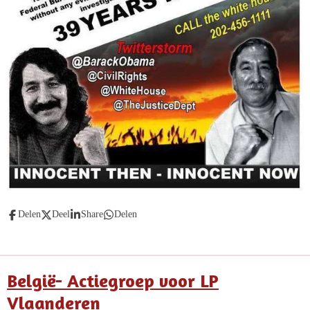
Delen
Deel
Share
Delen
België- Actiegroep voor LP
Vlaanderen