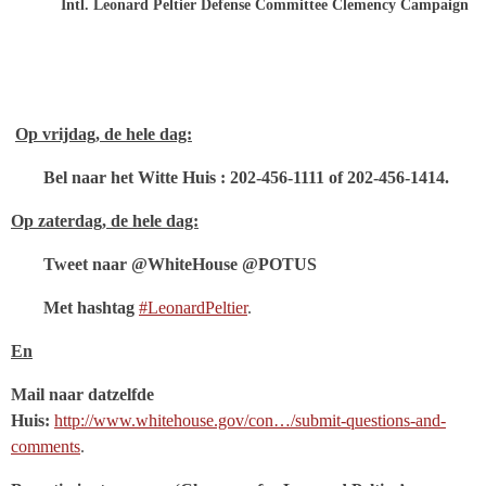
Intl. Leonard Peltier Defense Committee Clemency Campaign
Op vrijdag, de hele dag:
Bel naar het Witte Huis : 202-456-1111 of 202-456-1414.
Op zaterdag, de hele dag:
Tweet naar @WhiteHouse @POTUS
Met hashtag
‪#‎LeonardPeltier‬
.
En
Mail naar datzelfde
Huis:
http://www.whitehouse.gov/con…/submit-questions-and-
comments
.