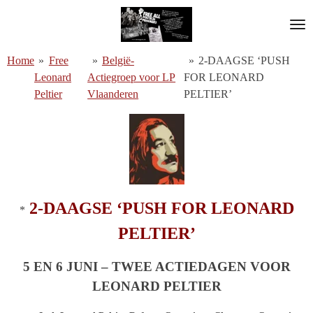
Ga
direct
naar
Home
»
Free
»
België-
»
2-DAAGSE ‘PUSH
de
Leonard
Actiegroep voor LP
FOR LEONARD
hoofdinhoud
Peltier
Vlaanderen
PELTIER’
2-DAAGSE ‘PUSH FOR LEONARD
*
PELTIER’
5 EN 6 JUNI – TWEE ACTIEDAGEN VOOR
LEONARD PELTIER