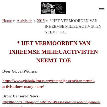
Ga
direct
naar
Home
»
Activisme
»
2015
»
* HET VERMOORDEN VAN
de
INHEEMSE MILIEUACTIVISTEN
hoofdinhoud
NEEMT TOE
* HET VERMOORDEN VAN
INHEEMSE MILIEUACTIVISTEN
NEEMT TOE
Door Global Witness:
https://www.globalwitness.org/campaigns/environmental-
activists/how-many-more/
Bron: Censored News:
http://bsnorrell.blogspot.be/2015/04/assassinations-of-indigenous-