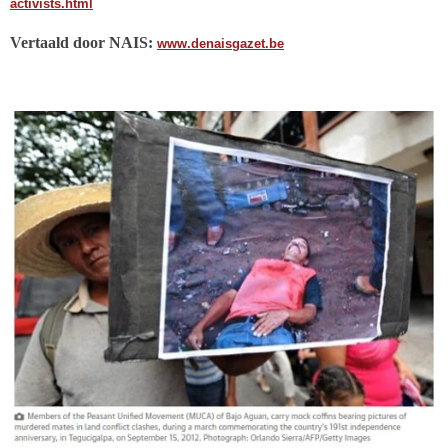
activists.html
Vertaald door NAIS:
www.denaisgazet.be