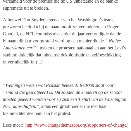
verzameld voor de premies die de US uitbetaalde en de blanke
suprematie uit te breiden.
Alhoewel Dan Snyder, eigenaar van het Washington’s team,
gezworen heeft dat hij de naam nooit zal veranderen, en Roger
Goodell, de NFL commissaris eerder dit jaar verkondigde dat de
bijnaam dit jaar voorgesteld werd op een manier die de
” Native
Amerikanen eert”
, maken de protesten nationaal en aan het Levi’s
stadium duidelijk dat inheemse dekolonisatie en zelfbeschikking
onvermijdelijk is. (...)
“Weiningen weten wat Redskin betekent: Redskin staat voor
‘iemand die gescalpeerd is. Dit zouden de kinderen op de school
moeten geleerd worden voor zij zich een T-shirt van de Washington
NFL aanschaffen.”,
aldus een grootmoeder die met haar
kleindochter deelnam aan het protest.
Lees meer:
http://www.changethemascot.org/supporters-of-change/