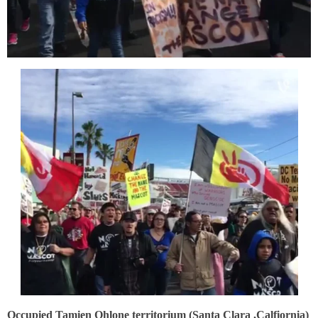
Occupied Tamien Ohlone territorium (Santa Clara ,Calfiornia)