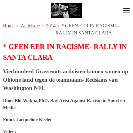
Ga
direct
naar
Home
»
Activisme
»
2014
»
* GEEN EER IN RACISME-
de
RALLY IN SANTA CLARA
hoofdinhoud
* GEEN EER IN RACISME- RALLY IN
SANTA CLARA
Vierhonderd Grassroots activisten komen samen op
Ohlone land tegen de teamnaam- Redskins van
Washington NFL
Door Blu Wakpa,PhD. Bay Area Against Racism in Sport en
Media
Foto’s Jacqueline Keeler
Video: