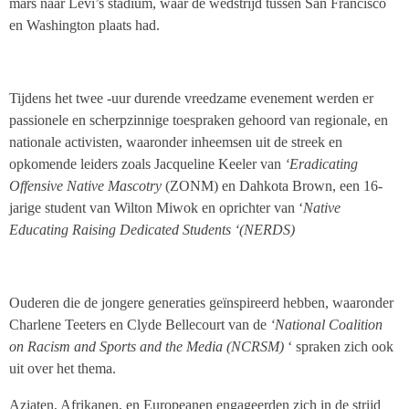
mars naar Levi’s stadium, waar de wedstrijd tussen San Francisco
en Washington plaats had.
Tijdens het twee -uur durende vreedzame evenement werden er
passionele en scherpzinnige toespraken gehoord van regionale, en
nationale activisten, waaronder inheemsen uit de streek en
opkomende leiders zoals Jacqueline Keeler van
‘Eradicating
Offensive Native Mascotry
(ZONM) en Dahkota Brown, een 16-
jarige student van Wilton Miwok en oprichter van ‘
Native
Educating Raising Dedicated Students ‘(NERDS)
Ouderen die de jongere generaties geïnspireerd hebben, waaronder
Charlene Teeters en Clyde Bellecourt van de
‘National Coalition
on Racism and Sports and the Media (NCRSM)
‘ spraken zich ook
uit over het thema.
Aziaten, Afrikanen, en Europeanen engageerden zich in de strijd