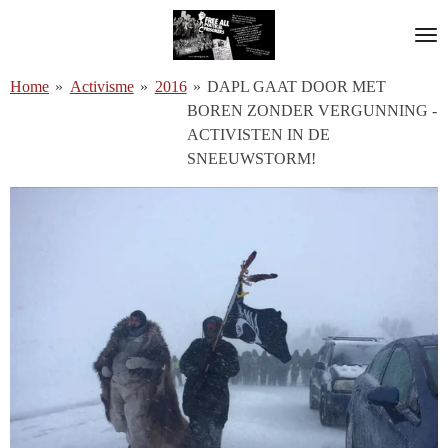
Ga
direct
naar
Home
»
Activisme
»
2016
»
DAPL GAAT DOOR MET
de
BOREN ZONDER VERGUNNING -
hoofdinhoud
ACTIVISTEN IN DE
SNEEUWSTORM!