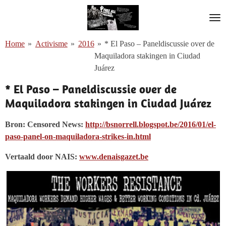
Ga
direct
naar
Home
»
Activisme
»
2016
»
* El Paso – Paneldiscussie over de
de
Maquiladora stakingen in Ciudad
hoofdinhoud
Juárez
* El Paso – Paneldiscussie over de
Maquiladora stakingen in Ciudad
Juárez
Bron: Censored News:
http://bsnorrell.blogspot.be/2016/01/el-
paso-panel-on-maquiladora-strikes-in.html
Vertaald door NAIS:
www.denaisgazet.be