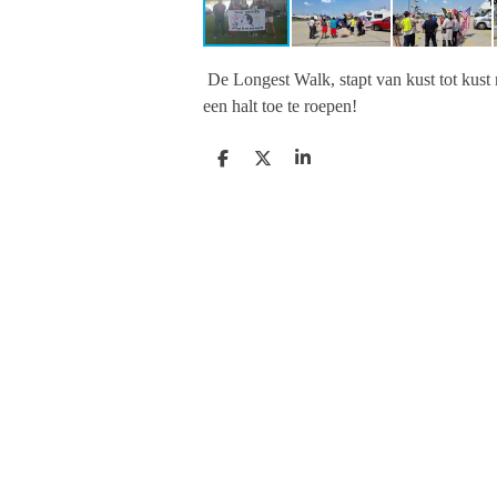
De Longest Walk, stapt van kust tot kust
een halt toe te roepen!
D
D
S
e
e
h
l
e
a
e
l
r
n
e