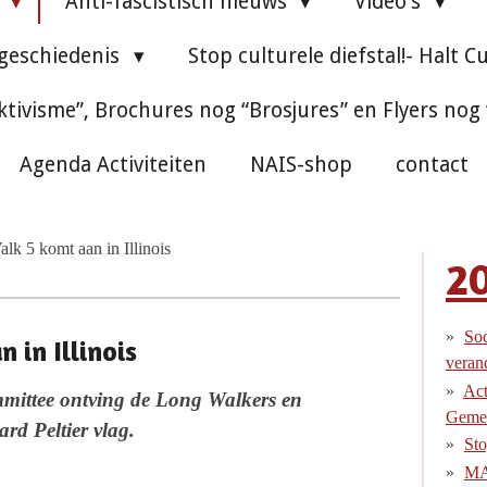
e
Anti-fascistisch nieuws
Video's
 geschiedenis
Stop culturele diefstal!- Halt C
ktivisme”, Brochures nog “Brosjures” en Flyers nog
Agenda Activiteiten
NAIS-shop
contact
lk 5 komt aan in Illinois
2
Soc
 in Illinois
veran
Act
ittee ontving de Long Walkers en
Gemee
d Peltier vlag.
Sto
MA