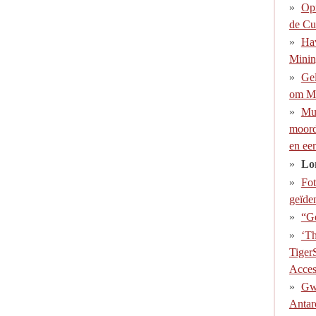
Op
de Cu
Ha
Minin
Gel
om Mo
Muc
moord
en ee
Lon
Fot
geïden
“Ge
‘Th
Tiger
Acces
Gw
Antar