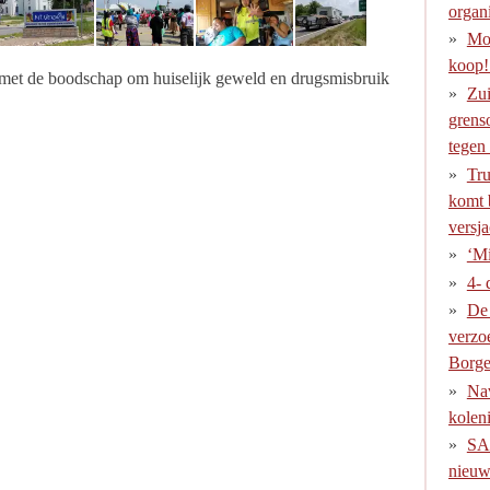
organi
Moh
koop!
 met de boodschap om huiselijk geweld en drugsmisbruik
Zui
grens
tegen
Tru
komt 
versj
‘Mi
4- 
De 
verzo
Borge
Nav
kolen
SAA
nieuwe