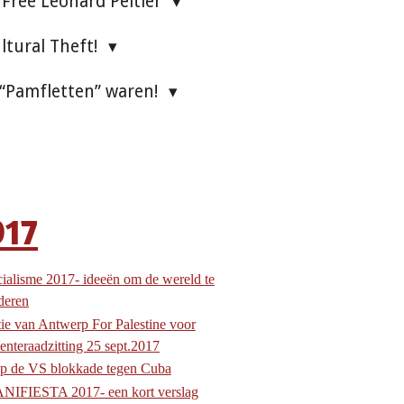
Free Leonard Peltier
ultural Theft!
 “Pamfletten” waren!
017
ialisme 2017- ideeën om de wereld te
deren
ie van Antwerp For Palestine voor
nteraadzitting 25 sept.2017
p de VS blokkade tegen Cuba
NIFIESTA 2017- een kort verslag