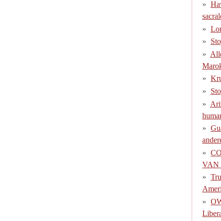
Hav
sacra
Lon
Sto
All
Marok
Kru
Sto
Ari
human
Gua
ander
CO
VAN
Tru
Ameri
OWE
Liber