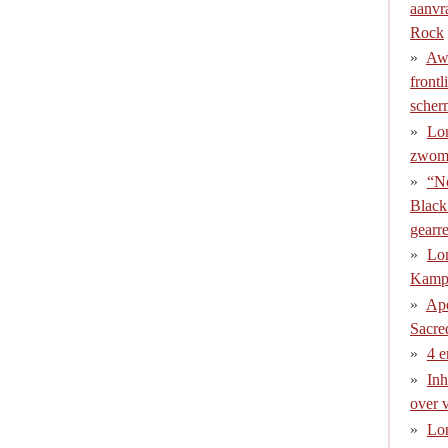
aanvr
Rock
Awa
front
scher
Lo
zwom 
“No
Black
gearre
Lon
Kamp 
Apo
Sacre
4 e
Inh
over 
Lon