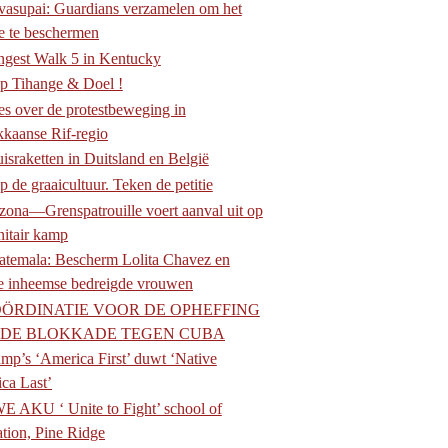
asupai: Guardians verzamelen om het
le te beschermen
gest Walk 5 in Kentucky
p Tihange & Doel !
es over de protestbeweging in
kaanse Rif-regio
israketten in Duitsland en België
p de graaicultuur. Teken de petitie
zona—Grenspatrouille voert aanval uit op
itair kamp
temala: Bescherm Lolita Chavez en
e inheemse bedreigde vrouwen
ÖRDINATIE VOOR DE OPHEFFING
 DE BLOKKADE TEGEN CUBA
mp’s ‘America First’ duwt ‘Native
ca Last’
 AKU ‘ Unite to Fight’ school of
ation, Pine Ridge