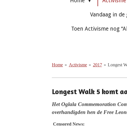
Home
Activism
Vandaag in de
Toen Activisme nog “A
Home
»
Activisme
»
2017
»
Longest Wa
Longest Walk 5 komt aan
Het Oglala Commemoration Comm
overhandigden hen de Free Leonar
Censored News: