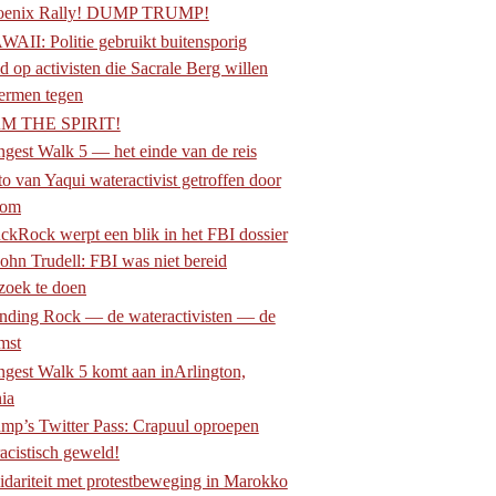
oenix Rally! DUMP TRUMP!
AII: Politie gebruikt buitensporig
d op activisten die Sacrale Berg willen
ermen tegen
M THE SPIRIT!
gest Walk 5 — het einde van de reis
o van Yaqui wateractivist getroffen door
bom
kRock werpt een blik in het FBI dossier
John Trudell: FBI was niet bereid
zoek te doen
nding Rock — de wateractivisten — de
mst
gest Walk 5 komt aan inArlington,
nia
mp’s Twitter Pass: Crapuul oproepen
racistisch geweld!
idariteit met protestbeweging in Marokko