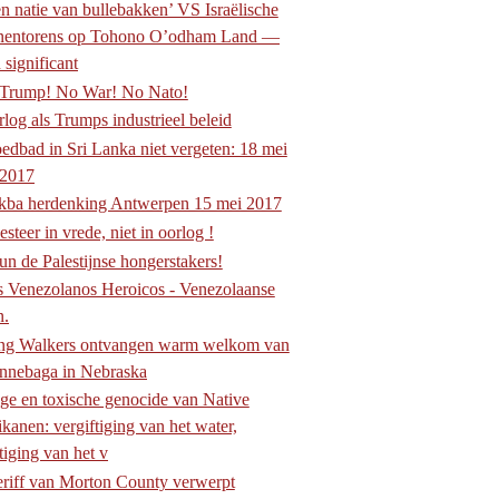
n natie van bullebakken’ VS Israëlische
nentorens op Tohono O’odham Land —
 significant
Trump! No War! No Nato!
log als Trumps industrieel beleid
edbad in Sri Lanka niet vergeten: 18 mei
-2017
kba herdenking Antwerpen 15 mei 2017
esteer in vrede, niet in oorlog !
un de Palestijnse hongerstakers!
 Venezolanos Heroicos - Venezolaanse
n.
ng Walkers ontvangen warm welkom van
nnebaga in Nebraska
ge en toxische genocide van Native
kanen: vergiftiging van het water,
tiging van het v
riff van Morton County verwerpt