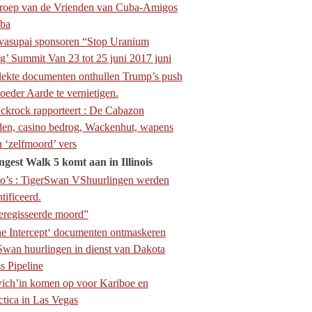
roep van de Vrienden van Cuba-Amigos
ba
vasupai sponsoren “Stop Uranium
g’ Summit Van 23 tot 25 juni 2017 juni
ekte documenten onthullen Trump’s push
eder Aarde te vernietigen.
krock rapporteert : De Cabazon
en, casino bedrog, Wackenhut, wapens
n ‘zelfmoord’ vers
gest Walk 5 komt aan in Illinois
o’s : TigerSwan VShuurlingen werden
tificeerd.
regisseerde moord”
e Intercept‘ documenten ontmaskeren
Swan huurlingen in dienst van Dakota
s Pipeline
ich’in komen op voor Kariboe en
ctica in Las Vegas