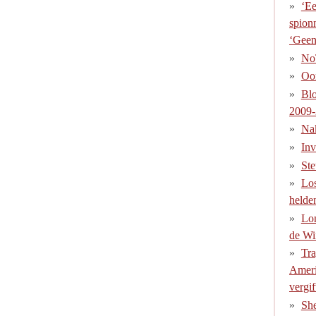
‘Ee
spion
‘Geen
No
Oor
Blo
2009
Na
Inv
Ste
Los
helde
Lo
de Wi
Tra
Ameri
vergif
She