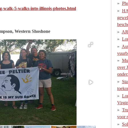
Ph
ng-walk-5-walks-into-illinois-photos.html
HAW
gewel
besch
ampson, Western Shoshone
AR
Lon
Aut
vuur
Muc
over 
onder
Sta
toeko
Lon
Virgi
Tru
voor 
Sol