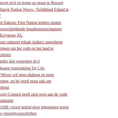
seert zich en komt op straat in Brussel
awk Nation News- ‘Schildpad Eiland te
’
d Dakota: First Nation leiders sluiten
overschrijdende bondgenootschappen
 Keystone XL
mp ontmoet tribale leiders: ongedierte
bijeen om het volk en het land te
acheren
nder dan serpenten sh.t!
daagse tramstaking De Lijn
Wever wil geen dialoog en geen
ening, en hij geeft geen zak om
rhout
ajo Council geeft zich over aan de vuile
industrie
MI: verzet geleid door inheemsen tegen
 visserijvoorschriften