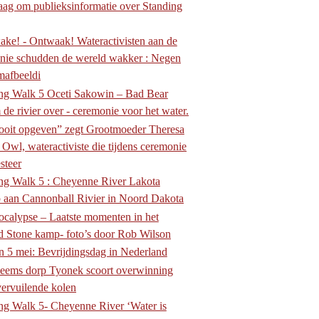
aag om publieksinformatie over Standing
ke! - Ontwaak! Wateractivisten aan de
linie schudden de wereld wakker : Negen
mafbeeldi
ng Walk 5 Oceti Sakowin – Bad Bear
de rivier over - ceremonie voor het water.
oit opgeven” zegt Grootmoeder Theresa
 Owl, wateractiviste die tijdens ceremonie
steer
g Walk 5 : Cheyenne River Lakota
aan Cannonball Rivier in Noord Dakota
calypse – Laatste momenten in het
d Stone kamp- foto’s door Rob Wilson
n 5 mei: Bevrijdingsdag in Nederland
eems dorp Tyonek scoort overwinning
vervuilende kolen
g Walk 5- Cheyenne River ‘Water is