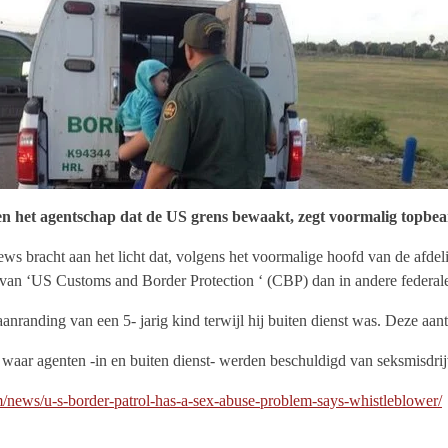
n het agentschap dat de US grens bewaakt, zegt voormalig topbe
 bracht aan het licht dat, volgens het voormalige hoofd van de afdeli
van ‘US Customs and Border Protection ‘ (CBP) dan in andere federale 
anranding van een 5- jarig kind terwijl hij buiten dienst was. Deze aant
en waar agenten -in en buiten dienst- werden beschuldigd van seksmisdr
news/u-s-border-patrol-has-a-sex-abuse-problem-says-whistleblower/