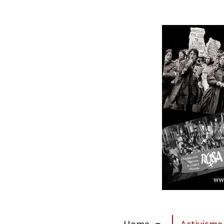
Ga
direct
naar
de
hoofdinhoud