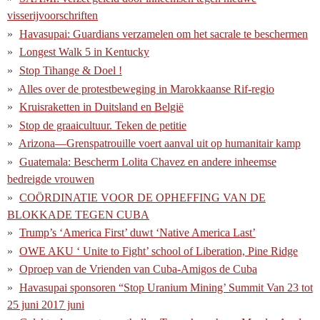
visserijvoorschriften
Havasupai: Guardians verzamelen om het sacrale te beschermen
Longest Walk 5 in Kentucky
Stop Tihange & Doel !
Alles over de protestbeweging in Marokkaanse Rif-regio
Kruisraketten in Duitsland en België
Stop de graaicultuur. Teken de petitie
Arizona—Grenspatrouille voert aanval uit op humanitair kamp
Guatemala: Bescherm Lolita Chavez en andere inheemse
bedreigde vrouwen
COÖRDINATIE VOOR DE OPHEFFING VAN DE
BLOKKADE TEGEN CUBA
Trump’s ‘America First’ duwt ‘Native America Last’
OWE AKU ‘ Unite to Fight’ school of Liberation, Pine Ridge
Oproep van de Vrienden van Cuba-Amigos de Cuba
Havasupai sponsoren “Stop Uranium Mining’ Summit Van 23 tot
25 juni 2017 juni