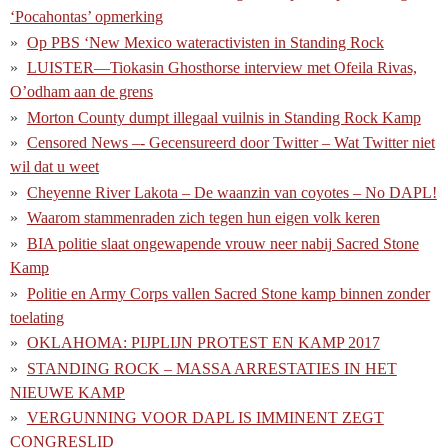
‘Pocahontas’ opmerking
Op PBS ‘New Mexico wateractivisten in Standing Rock
LUISTER—Tiokasin Ghosthorse interview met Ofeila Rivas,
O’odham aan de grens
Morton County dumpt illegaal vuilnis in Standing Rock Kamp
Censored News –- Gecensureerd door Twitter – Wat Twitter niet
wil dat u weet
Cheyenne River Lakota – De waanzin van coyotes – No DAPL!
Waarom stammenraden zich tegen hun eigen volk keren
BIA politie slaat ongewapende vrouw neer nabij Sacred Stone
Kamp
Politie en Army Corps vallen Sacred Stone kamp binnen zonder
toelating
OKLAHOMA: PIJPLIJN PROTEST EN KAMP 2017
STANDING ROCK – MASSA ARRESTATIES IN HET
NIEUWE KAMP
VERGUNNING VOOR DAPL IS IMMINENT ZEGT
CONGRESLID