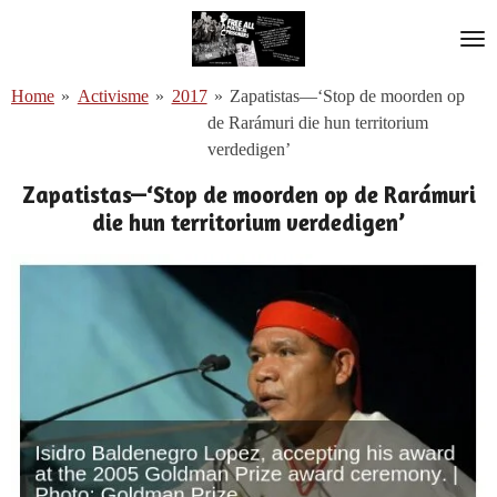
Ga
direct
naar
Home
»
Activisme
»
2017
»
Zapatistas—‘Stop de moorden op
de
de Rarámuri die hun territorium
hoofdinhoud
verdedigen’
Zapatistas—‘Stop de moorden op de Rarámuri
die hun territorium verdedigen’