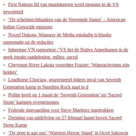
First Nations lid van muziekgroep werd toegang in de VS
geweigerd
‘De schertsrechtbanken van de Verenigde Staten’ – American
Indian Genocide museum
Noord Dakota- Wanneer de Media misdadig is:blanke
suprematie op de redacties
Inheemse VN rapporteur :’VS liet de Native Amerikanen in de
steek inzake raadpleging, milieu, sacral
Cheyenne River Lakota voorzitter Frazier: ‘Wateractivisten zijn
helden’
Leadhorse Choctaw, gearresteerd tijdens inval van Seventh
Generation kamp in Standing Rock gaat in d
Politie heeft op 1 maart de ‘Seventh Generation’ en ‘Sacred
Stone’ kampen overgenomen
Federale dagvaarding voor Steve Martinez ingetrokken
Dreiging van uitdrijving op 27 februari hangt boven Sacred
Stone Kamp
‘De zege is aan ons’ ‘Warriors Heroic Stand’ in Oceti Sakowin