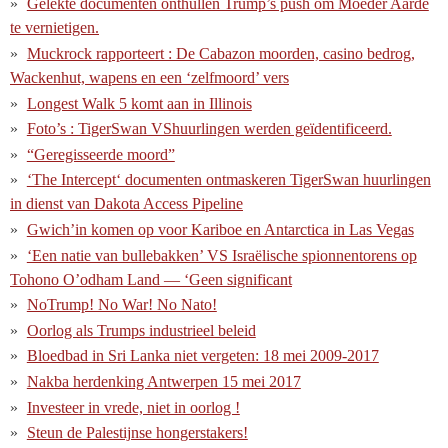
Gelekte documenten onthullen Trump’s push om Moeder Aarde
te vernietigen.
Muckrock rapporteert : De Cabazon moorden, casino bedrog,
Wackenhut, wapens en een ‘zelfmoord’ vers
Longest Walk 5 komt aan in Illinois
Foto’s : TigerSwan VShuurlingen werden geïdentificeerd.
“Geregisseerde moord”
‘The Intercept‘ documenten ontmaskeren TigerSwan huurlingen
in dienst van Dakota Access Pipeline
Gwich’in komen op voor Kariboe en Antarctica in Las Vegas
‘Een natie van bullebakken’ VS Israëlische spionnentorens op
Tohono O’odham Land — ‘Geen significant
NoTrump! No War! No Nato!
Oorlog als Trumps industrieel beleid
Bloedbad in Sri Lanka niet vergeten: 18 mei 2009-2017
Nakba herdenking Antwerpen 15 mei 2017
Investeer in vrede, niet in oorlog !
Steun de Palestijnse hongerstakers!