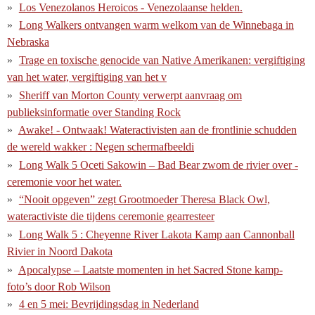
Los Venezolanos Heroicos - Venezolaanse helden.
Long Walkers ontvangen warm welkom van de Winnebaga in
Nebraska
Trage en toxische genocide van Native Amerikanen: vergiftiging
van het water, vergiftiging van het v
Sheriff van Morton County verwerpt aanvraag om
publieksinformatie over Standing Rock
Awake! - Ontwaak! Wateractivisten aan de frontlinie schudden
de wereld wakker : Negen schermafbeeldi
Long Walk 5 Oceti Sakowin – Bad Bear zwom de rivier over -
ceremonie voor het water.
“Nooit opgeven” zegt Grootmoeder Theresa Black Owl,
wateractiviste die tijdens ceremonie gearresteer
Long Walk 5 : Cheyenne River Lakota Kamp aan Cannonball
Rivier in Noord Dakota
Apocalypse – Laatste momenten in het Sacred Stone kamp-
foto’s door Rob Wilson
4 en 5 mei: Bevrijdingsdag in Nederland