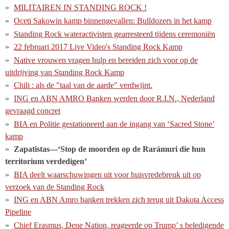
MILITAIREN IN STANDING ROCK !
Oceti Sakowin kamp binnengevallen: Bulldozers in het kamp
Standing Rock wateractivisten gearresteerd tijdens ceremoniën
22 februari 2017 Live Video's Standing Rock Kamp
Native vrouwen vragen hulp en bereiden zich voor op de
uitdrijving van Standing Rock Kamp
Chili : als de "taal van de aarde" verdwijnt.
ING en ABN AMRO Banken werden door R.I.N., Nederland
gevraagd concret
BIA en Politie gestationeerd aan de ingang van ‘Sacred Stone’
kamp
Zapatistas—‘Stop de moorden op de Rarámuri die hun
territorium verdedigen’
BIA deelt waarschuwingen uit voor huisvredebreuk uit op
verzoek van de Standing Rock
ING en ABN Amro banken trekken zich terug uit Dakota Access
Pipeline
Chief Erasmus, Dene Nation, reageerde op Trump’ s beledigende