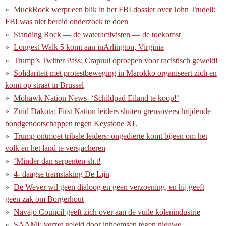
MuckRock werpt een blik in het FBI dossier over John Trudell:
FBI was niet bereid onderzoek te doen
Standing Rock — de wateractivisten — de toekomst
Longest Walk 5 komt aan inArlington, Virginia
Trump’s Twitter Pass: Crapuul oproepen voor racistisch geweld!
Solidariteit met protestbeweging in Marokko organiseert zich en
komt op straat in Brussel
Mohawk Nation News- ‘Schildpad Eiland te koop!’
Zuid Dakota: First Nation leiders sluiten grensoverschrijdende
bondgenootschappen tegen Keystone XL
Trump ontmoet tribale leiders: ongedierte komt bijeen om het
volk en het land te versjacheren
‘Minder dan serpenten sh.t!
4- daagse tramstaking De Lijn
De Wever wil geen dialoog en geen verzoening, en hij geeft
geen zak om Borgerhout
Navajo Council geeft zich over aan de vuile kolenindustrie
SAAMI: verzet geleid door inheemsen tegen nieuwe