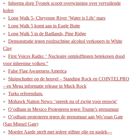
Inheems dorp Tyonek scoort overwinning over vervuilende
kolen
Long Walk 5- Cheyenne River ‘Water is Life’ mars
Long Walk 5 komt aan in Eagle Butte
Long Walk 5 in de Badlands, Pine Ridge
Demonstratie tegen roofzuchtige alcohol verkopers in White
Clay
First Voices Radio: ‘ Nucleaire ontploffingen betekenen dood
voor inheemse volken.”
False Flag Awareness America
Sluipschutter op de heuvel – Standing Rock en COINTELPRO
– en Mega informatie release in Muck Rock
Turks referendum.
Mohawk Nation News: ‘spreek nu of zwijg voor eeuwig’
O’odham in Mexico Protesteren tegen Trump’s grensmuur
O’odham protesteren tegen de grensmuur aan Wo’osan Gate
(San Miguel Gate)
Moeder Aarde sterft met iedere giftige olie en gaslek—