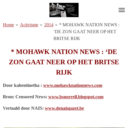
Ga
direct
naar
Home
»
Activisme
»
2014
»
* MOHAWK NATION NEWS :
de
‘DE ZON GAAT NEER OP HET
hoofdinhoud
BRITSE RIJK
* MOHAWK NATION NEWS : ‘DE
ZON GAAT NEER OP HET BRITSE
RIJK
Door
kahentinetha
:
www.mohawknationnews.com
Bron: Censored News:
www.bsnorrell.blogspot.com
Vertaald door NAIS:
www.denaisgazet.be