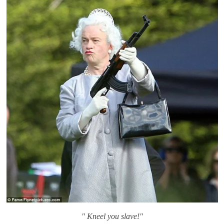
" Kneel you slave!"