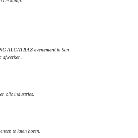
in het kamp.
G ALCATRAZ evenement
in San
a afwerken.
n olie industries.
nsen te laten horen.