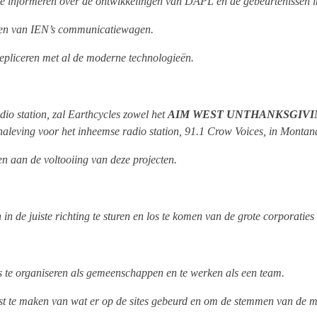
 te informeren over de ontwikkelingen van DAPL en de gebeurtenissen 
hten van IEN’s communicatiewagen.
epliceren met al de moderne technologieën.
dio station, zal Earthcycles zowel het
AIM WEST UNTHANKSGIVIN
aleving voor het inheemse radio station, 91.1 Crow Voices, in Montan
n aan de voltooiing van deze projecten.
n de juiste richting te sturen en los te komen van de grote corporaties e
s te organiseren als gemeenschappen en te werken als een team.
t te maken van wat er op de sites gebeurd en om de stemmen van de me