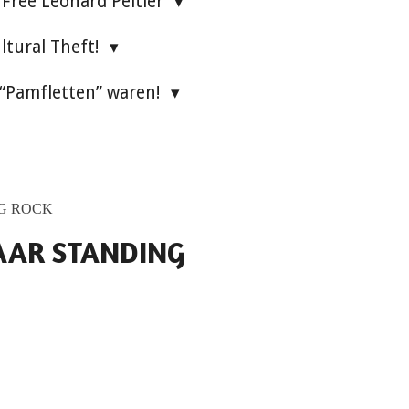
Free Leonard Peltier
ultural Theft!
 “Pamfletten” waren!
NG ROCK
NAAR STANDING