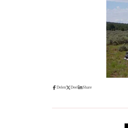
Delen
Deel
Share