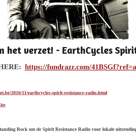
n het verzet! - EarthCycles Spiri
 HERE:
https://fundrazr.com/41BSGf?ref
ot.be/2016/11/earthcycles-spirit-resistance-radio.html
.be
tanding Rock om de Spirit Resistance Radio voor lokale uitzending