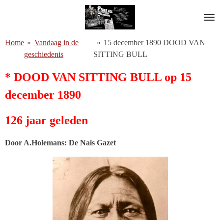
Ga
direct
naar
Home
»
Vandaag in de
»
15 december 1890 DOOD VAN
de
geschiedenis
SITTING BULL
hoofdinhoud
* DOOD VAN SITTING BULL op 15
december 1890
126 jaar geleden
Door A.Holemans: De Nais Gazet