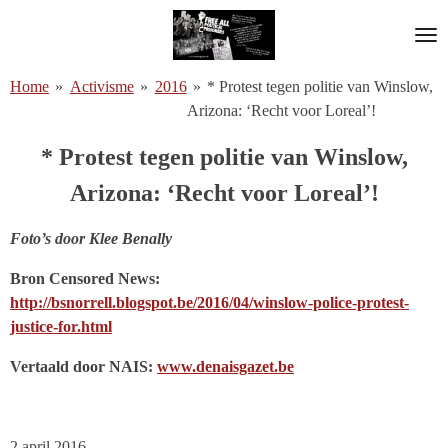
Ga
direct
naar
Home
»
Activisme
»
2016
»
* Protest tegen politie van Winslow,
de
Arizona: ‘Recht voor Loreal’!
hoofdinhoud
* Protest tegen politie van Winslow,
Arizona: ‘Recht voor Loreal’!
Foto’s door Klee Benally
Bron Censored News:
http://bsnorrell.blogspot.be/2016/04/winslow-police-protest-
justice-for.html
Vertaald door NAIS:
www.denaisgazet.be
2 april 2016